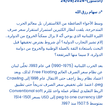
(الدستور)-24/09/2024
*د. سهام رزق الله
وسط الأجواء الضاغطة من اللااستقرار، بل معالم الحرب
المتدحرجة، يلفت أنظار الكثيرين استمرار استقرار سعر صرف
الليرة اللبنانية الذي يوحي أنّه لا يزال ممكناً الخروج من الدولرة…
إلامَ تشير التجارب الدولية؟ أي شروط يفترض تحقيقها قبل
البحث باستعادة الثقة بالعملة الوطنية والخروج من دوامة
الدولرة، لا سيما منها المرتفعة؟
بعد الحرب اللبنانية (1975-1990) في عام 1993، تخلّى لبنان
عن نظام سعر الصرف العائم Free Floating. لذلك، وبعد
اعتماد نظام ربط زاحِف حتى الانتقال عام 1998 إلى Crawling
peg، اعتمدَ على تخفيض سعر الصرف تدريجاً حتى تطبيق
الربط التقليدي لنظام عملة واحد مُلزم Conventional soft
peg to one currency LBP إلى USD بسعر 1501-1514
بمتوسط 1507.5 منذ 1997.