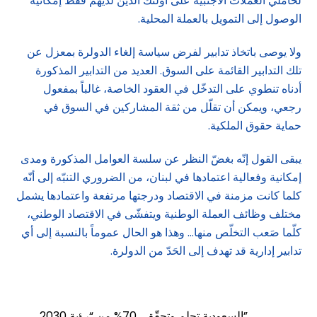
لحاملي العملات الأجنبية على أولئك الذين لديهم فقط إمكانية
الوصول إلى التمويل بالعملة المحلية.
ولا يوصى باتخاذ تدابير لفرض سياسة إلغاء الدولرة بمعزل عن
تلك التدابير القائمة على السوق. العديد من التدابير المذكورة
أدناه تنطوي على التدخّل في العقود الخاصة، غالباً بمفعول
رجعي، ويمكن أن تقلّل من ثقة المشاركين في السوق في
حماية حقوق الملكية.
يبقى القول إنّه بغضّ النظر عن سلسة العوامل المذكورة ومدى
إمكانية وفعالية اعتمادها في لبنان، من الضروري التنبّه إلى أنّه
كلما كانت مزمنة في الاقتصاد ودرجتها مرتفعة واعتمادها يشمل
مختلف وظائف العملة الوطنية ويتفشّى في الاقتصاد الوطني،
كلّما صَعب التخلّص منها… وهذا هو الحال عموماً بالنسبة إلى أي
تدابير إدارية قد تهدف إلى الحَدّ من الدولرة.
السعودية تحلم وتحقّق… 70% من “رؤية 2030”