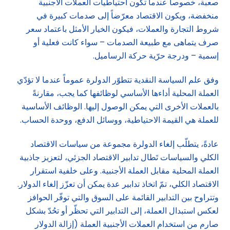
صعبة، خصوصاً عندما تكون احتياطيات العملات الأجنبية
منخفضة، ويكون الاقتصاد معرّضاً إلى صدمات كبيرة في
شروط التجارة والعملات، فيكون الخيار الأمثل باعتماد سعر
صرف يتماهى مع طبيعة الصدمات – سواء كانت فعلية أو
إسمية – ودرجة حرّية حركة الرساميل.
وفق علم السياسة النقدية تتطوّر الدولرة عموماً عندما لا تؤدّي
العملة المحلية أداءها الأساسي لوظائفها كما يجب، مقارنةً
بالعملات الأخرى التي يمكن الوصول إليها. الوظائف الأساسية
للعملة هي القيمة الاحتياطية، ووسائل الدفع، ووحدة الحساب.
عادةً، يتطلّب إلغاء الدولرة مجموعة من سياسات الاقتصاد
الكلي والسياسات تَطال تدابير الاقتصاد الجزئي، لتعزيز جاذبية
العملة المحلية مقابل العملة الأجنبية. وعلى خلفية استقرار
الاقتصاد الكلي، تمّ اتخاذ تدابير عدة يمكن أن تعزّز إلغاء الدولار.
وتتراوح بين التدابير القائمة على السوق والتي توفّر الحوافز
لعكس استبدال العملة، إلى التدابير التي تحظّر أو تحُدّ بشكل
صارم من استخدام العملات الأجنبية العملة (إزالة الدولار