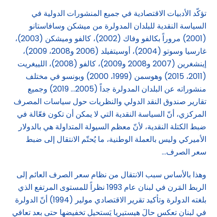
تؤكّد الأدبيات الاقتصادية في جميع المنشورات الدولية في
السياسة النقدية للبلدان المدولرة من ميشكن وسافاستانو
(2001) مروراً بكالفو وفاك (2002)، كالفو وميشكن (2003)،
غارسيا وسوتو (2004)، أوسيتفيلد (2006 و2008، 2009)،
إينشغرين (2007 و2008 و2009)، كالفو (2008)، اللييغريت
(2011، 2015) وهوسمن (1999، 2000) وبونسو في مختلف
منشوراته عن البلدان المدولرة جداً (2005… 2019) وجميع
تقارير صندوق النقد الدولي والنظريات حول سياسات المصرف
المركزي، أنّ السياسة النقدية التي لا يمكن أن تكون فعّالة في
ضبط الكتلة النقدية، لأنّ معظم السيولة المتداولة هي بالدولار
الأميركي وليس بالعملة الوطنية، ما يُحتّم الانتقال إلى ضبط
سعر الصرف…
وهذا بالأساس سبب الانتقال من نظام سعر الصرف العائم إلى
الربط المَرن في لبنان عام 1993 نظراً للمستوى المرتفع الذي
بلغته الدولرة وتأكيد تقرير الاقتصادي مولير (1994) أنّ الدولرة
في لبنان تعكس حالَ هيستيريا يَستحيل تخفيضها حتى بعد تعافي