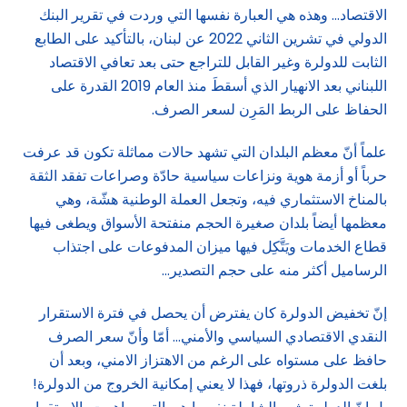
الاقتصاد… وهذه هي العبارة نفسها التي وردت في تقرير البنك
الدولي في تشرين الثاني 2022 عن لبنان، بالتأكيد على الطابع
الثابت للدولرة وغير القابل للتراجع حتى بعد تعافي الاقتصاد
اللبناني بعد الانهيار الذي أسقطَ منذ العام 2019 القدرة على
الحفاظ على الربط المَرِن لسعر الصرف.
علماً أنّ معظم البلدان التي تشهد حالات مماثلة تكون قد عرفت
حرباً أو أزمة هوية ونزاعات سياسية حادّة وصراعات تفقد الثقة
بالمناخ الاستثماري فيه، وتجعل العملة الوطنية هشّة، وهي
معظمها أيضاً بلدان صغيرة الحجم منفتحة الأسواق ويطغى فيها
قطاع الخدمات ويَتَّكِل فيها ميزان المدفوعات على اجتذاب
الرساميل أكثر منه على حجم التصدير…
إنّ تخفيض الدولرة كان يفترض أن يحصل في فترة الاستقرار
النقدي الاقتصادي السياسي والأمني… أمّا وأنّ سعر الصرف
حافظ على مستواه على الرغم من الاهتزاز الامني، وبعد أن
بلغت الدولرة ذروتها، فهذا لا يعني إمكانية الخروج من الدولرة!