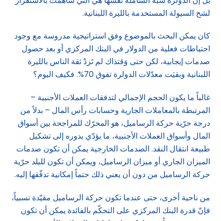
بل إنّ الدولرة شبه الشاملة نفسها هي التي ساهمت بالاستقرار
لشح السيولة المستخدمة بالليرة اللبنانية.
كان يمكن البحث بالموضوع وفق استراتيجية مدروسة مع وجود
احتياطات فعلية من الدولار في البنك المركزي أو بعد حصول
صدمات إيجابية، لكن حتى وَقتذاك لم تَزدْ ثقة الناس بالليرة
اللبنانية وبقيَت معدّلات الدولرة تفوق 70%. فكيف اليوم؟
غالباً ما يكون الحجم الإجمالي لتدفقات العملات الأجنبية –
المرتبطة بالمعاملات الجارية وحسابات رأس المال – بدلاً من
درجة حرّية حركة الرساميل، هو المحرّك للمراجحة بين أسواق
المال وأسواق العملات الأجنبية، ما يؤدّي بدوره إلى تشكيل
طبيعة انتقال النقد. الصدمات الخارجية يمكن أن تكون صدمات
الميزان الجاري أو ميزان الرساميل، ويمكن أن تكون للبلد حرّية
حركة الرساميل من دون أن يعني ذلك حتماً إمكانية تدفّقها إليه.
من ناحية أخرى، حتى عندما تكون حركة الرساميل مقيّدة نسبياً،
فإنّ قدرة البنك المركزي على التحكّم بالفائدة يمكن أن تكون