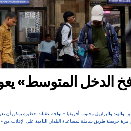
خ الدخل المتوسط» يعوق الت
لخميس أن أكثر من 100 بلد – من بينها الصين والهند والبرازيل وجنوب أفريقيا – تواجه عقبات
ول مرة خريطة طريق شاملة لمساعدة البلدان النامية على الإفلات من «