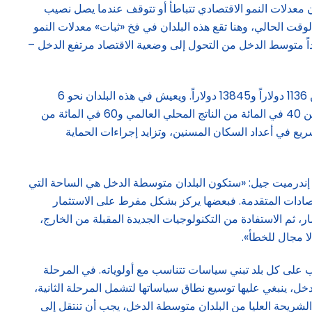
عن «التنمية في العالم 2024» إلى أنه مع ازدياد ثراء البلدان، فإن معدلات النمو الاقتصادي تتباطأ أو تتوقف عندما يصل نصيب
 الفرد من إجمالي الناتج المحلي السنوي في الولايات المتحدة – أي ما يعادل 8 آلاف دولار في الوقت الحالي، وهنا تقع هذه البلدان في فخ «ثبات» معدلات النمو
هذا الرقم في منتصف نطاق تصنيف البنك الدولي للبلدان «متوسطة الدخل»؛ فمنذ عام 1990، لم يتمكن سوى 34 اقتصاداً متوسط الدخل من التحول إلى وضعية الاقتصاد مرتفع الدخل –
وبحلول نهاية عام 2023، كان هناك 108 دول مصنفة كبلدان متوسطة الدخل، حيث يتراوح نصيب الفرد من الناتج المحلي الإجمالي فيها بين 1136 دولاراً و13845 دولاراً. ويعيش في هذه البلدان نحو 6
مليارات نسمة، أي نحو 75 في المائة من سكان العالم، ويعاني اثنان من كل ثلاثة من سكانها من الفقر المدقع. كما تنتج هذه البلدان أكثر من 40 في المائة من الناتج المحلي العالمي و60 في المائة من
سريع في أعداد السكان المسنين، وتزايد إجراءات الحماية
ة، إندرميت جيل: «ستكون البلدان متوسطة الدخل هي الساحة التي
قتصادات المتقدمة. فبعضها يركز بشكل مفرط على الاستثمار
مار، ثم الاستفادة من التكنولوجيات الجديدة المقبلة من الخارج،
لا مجال للخطأ».
 يجب على كل بلد تبني سياسات تتناسب مع أولوياته. في المرحلة
خل، ينبغي عليها توسيع نطاق سياساتها لتشمل المرحلة الثانية،
 الشريحة العليا من البلدان متوسطة الدخل، يجب أن تنتقل إلى