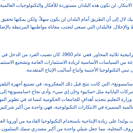
ة الابتكار، لن تكون هذه البلدان مستوردة للأفكار والتكنولوجيات العالمي
دير المسؤول عن تقرير «التنمية في العالم 2024»، سوميك لال إلى أن الطريق أمام البلدان لن يكون 
والإحلال. فالبلدان التي تسعى لتجنب معاناة مواطنيها المرتبطة بالإصل
ية تطبيق مجموعة من السياسات الأساسية لزيادة الاستثمارات العامة وتشجيع 
التكنولوجيا الأجنبية واتباع أساليب الإنتاج المتقدمة.
ونغ»، التي كانت تنتج قبل ذلك المعكرونة، في تصنيع أجهزة التلفزيو
كات اليابانية مثل «سانيو» و«إن إي سي». وأدى نجاح «سامسونغ» إلى 
زارة التعليم بتحديد أهدافٍ للجامعات الحكومية لتساعد في تطوير المها
مية المتميزة في الابتكارات التكنولوجية، فهي واحدة من أكبر شركتين ل
دا على زيادة الإنتاجية باستخدام التكنولوجيا القادمة من أوروبا الغرب
لظروف المحلية، مما جعل شيلي واحدة من أكبر مصدري سمك السلمون.