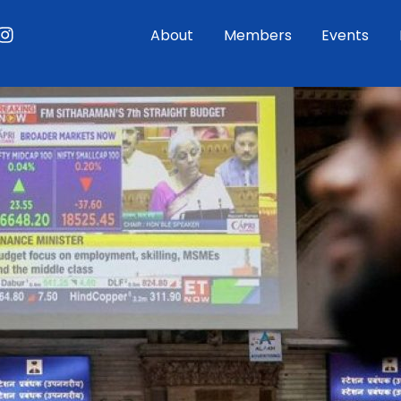
ouTube
Instagram
About
Members
Events