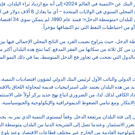
واستناداً إلى الدروس المستفادة طوال 50 عاماً مضت، أشار تقرير البنك 
الفرد إلى ما نسبته 10 في المائة من نصيب
الاقتصادي. ويأتي 
 أو من احتياطيات النفط التي تم اكتشافها مؤخراً.
رنة بالدول التي نجحت في تجاوز فخ الدخل المتوسط، بما في ذلك النمو ال
نك الدولي والنائب الأول لرئيس البنك الدولي لشؤون اقتصاديات التنمي
يد من هذه البلدان يعتمد على استراتيجيات قديمة لمحاولة اللحاق بالا
داد الكافي لذلك. لذا، من الضروري اتباع نهج جديد يركز أولاً على الاستث
 والابتكار. ومع تنامي الضغوط الديموغرافية والإيكولوجية والجيوسياسية، 
تقال إلى فئة البلدان مرتفعة الدخل. وفقاً لمستوى التنمية الذي تمر به،
عزز الاستثمار. وعندما تصل إلى الشريحة الدنيا من البلدان متوسطة الد
لتكنولوجية القادمة من الخارج عبر مختلف قطاعات الاقتصاد. وعند بلوغ