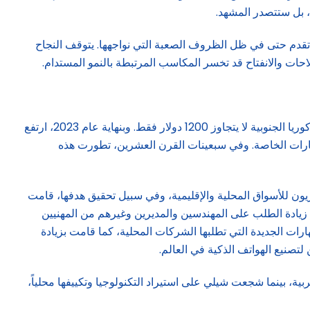
ة، بل ستتصدر المشهد.
سهلاً، ولكن يمكنها تحقيق تقدم حتى في ظل الظروف الصعبة التي نواجهها. يتوقف النجاح
احات والانفتاح قد تخسر المكاسب المرتبطة بالنمو المستدام.
وبحسب التقرير، فإن كوريا الجنوبية تعد مثالاً بارزاً على نجاح الاستراتيجية ثلاثية المحاور. ففي عام 1960، كان نصيب الفرد من الدخل في كوريا الجنوبية لا يتجاوز 1200 دولار فقط. وبنهاية عام 2023، ارتفع
الاستثمارات الخاصة. وفي سبعينات القرن العشرين، تطورت هذه
ن للأسواق المحلية والإقليمية، وفي سبيل تحقيق هدفها، قامت
زيادة الطلب على المهندسين والمديرين وغيرهم من المهنيين
رات الجديدة التي تطلبها الشركات المحلية، كما قامت بزيادة
تصنيع الهواتف الذكية في العالم.
ية، بينما شجعت شيلي على استيراد التكنولوجيا وتكييفها محلياً،