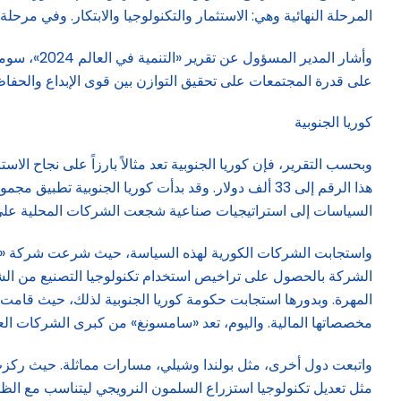
المرحلة النهائية وهي: الاستثمار والتكنولوجيا والابتكار. وفي مرحل
وأشار الم
على قدرة المجتمعات على تحقيق التوازن بين قوى الإبداع والحفاظ 
كوريا الجنوبية
هذا الرقم إلى 33 ألف دولار. وقد بدأت كوريا الجنوب
السياسات إلى استراتيجيات صناعية شجعت الشركات المحلية على تبني 
واستجابت الشركات الكورية لهذه السياسة، حيث شرعت شركة «سامس
الشركة بالحصول على تراخيص استخدام تكنولوجيا التصنيع من الشر
المهرة. وبدورها استجابت حكومة كوريا الجنوبية لذلك، حيث قامت و
مخصصاتها المالية. واليوم، تعد «سامسونغ» من كبرى الشركات العال
واتبعت دول أخرى، مثل بولندا وشيلي، مسارات مماثلة. حيث ركزت بولن
مثل تعديل تكنولوجيا استزراع السلمون النرويجي ليتناسب مع ا