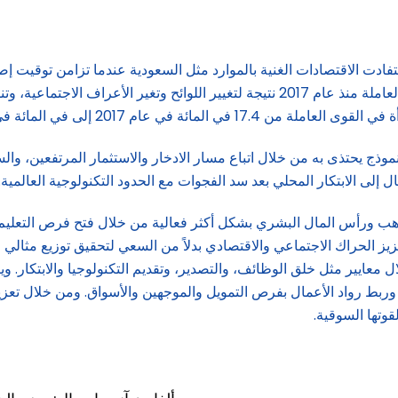
فادت الاقتصادات الغنية بالموارد مثل السعودية عندما تزامن توقيت إصلا
المملكة شهدت زيادة غير مسبوقة في مشاركة المرأة في القوى العاملة منذ عام 2017 نتيجة ل
 في عام 2023 على دروس مهمة لدول ومناطق أخرى.
وذج يحتذى به من خلال اتباع مسار الادخار والاستثمار المرتفعين، وال
قال إلى الابتكار المحلي بعد سد الفجوات مع الحدود التكنولوجية العالمية.
ب ورأس المال البشري بشكل أكثر فعالية من خلال فتح فرص التعليم وال
زيز الحراك الاجتماعي والاقتصادي بدلاً من السعي لتحقيق توزيع مثالي
 معايير مثل خلق الوظائف، والتصدير، وتقديم التكنولوجيا والابتكار. 
وربط رواد الأعمال بفرص التمويل والموجهين والأسواق. ومن خلال تعزي
وتها السوقية.