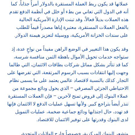
عملاتها قد يكون ربط العملة المستقرة بالدولار أمراً جذاباً، كما
أنه في الدول التي تعاني من بطء أو خلل في أنظمة الدفع تقدم
هذه العملات بديلاً فعالاً، وقد تبنت الإدارة الأمريكية الحالية
بالفعل العملات المستقرة، معتبرة إياها مصدراً قيماً للطلب
على سندات الخزانة الأمريكية، ووسيلة لتعزيز هيمنة الدولار.
وقد يكون هذا التغيير في الوضع الراهن مفيداً من نواحٍ عدة، إذ
ستواجه خدمات تحويل الأموال باهظة الثمن منافسة شرسة،
كما قد تتأثر بشكل مماثل شركات بطاقات الائتمان، التي طالما
وجهت إليها انتقادات بسبب الرسوم المرتفعة، التي تفرضها على
التجار. كذلك بالنسبة لاقتصاد عالمي يعتمد على ما يسمى نظام
الاحتياطي الجزئي المصرفي – الذي يحول ودائع مجموعة من
عملاء البنوك إلى قروض تمنح لآخرين – فإن العملات المستقرة
تنذر أيضاً بتراجع كبير. ولأنها تسهل عمليات الدفع لا الائتمان فإنها
قد تهدد، حال اجتذابها ودائع جماعية ضخمة، عمليات التمويل
لدى البنوك وقدرتها على توفير الائتمان للاقتصاد.
وتشعر البنوك المركزية، خصوصاً خارج الولايات المتحدة،