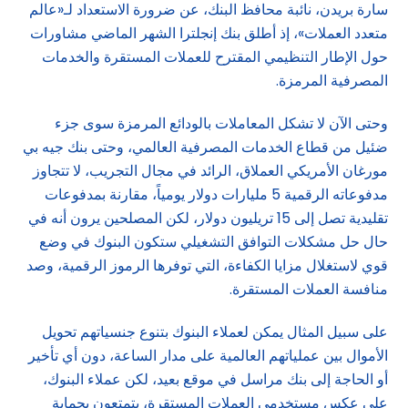
سارة بريدن، نائبة محافظ البنك، عن ضرورة الاستعداد لـ«عالم
متعدد العملات»، إذ أطلق بنك إنجلترا الشهر الماضي مشاورات
حول الإطار التنظيمي المقترح للعملات المستقرة والخدمات
المصرفية المرمزة.
وحتى الآن لا تشكل المعاملات بالودائع المرمزة سوى جزء
ضئيل من قطاع الخدمات المصرفية العالمي، وحتى بنك جيه بي
مورغان الأمريكي العملاق، الرائد في مجال التجريب، لا تتجاوز
مدفوعاته الرقمية 5 مليارات دولار يومياً، مقارنة بمدفوعات
تقليدية تصل إلى 15 تريليون دولار، لكن المصلحين يرون أنه في
حال حل مشكلات التوافق التشغيلي ستكون البنوك في وضع
قوي لاستغلال مزايا الكفاءة، التي توفرها الرموز الرقمية، وصد
منافسة العملات المستقرة.
على سبيل المثال يمكن لعملاء البنوك بتنوع جنسياتهم تحويل
الأموال بين عملياتهم العالمية على مدار الساعة، دون أي تأخير
أو الحاجة إلى بنك مراسل في موقع بعيد، لكن عملاء البنوك،
على عكس مستخدمي العملات المستقرة، يتمتعون بحماية