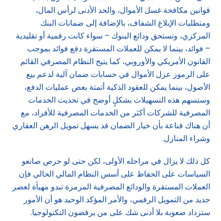
قوانين مكافحة غسل الأموال، والحد الأدنى لرأس المال،
ومتطلبات الإبلاغ الشفاف، بالإضافة إلى ضمانات البنك
المركزي، وتستحق ودائع البنوك – سواء كانت رقمية أو تقليدية
– فوائد، بينما لا يمكن للعملات المستقرة دفع فوائد بموجب
القانون الأمريكي والأوروبي، كما يتيح النظام المصرفي القائم
على الرموز عزل الأموال في حسابات ضمان آلية لدعم بيع
الأصول، بينما يمكن للعقود الذكية أتمتة بعض عمليات الدفع،
وستسهم هذه التسهيلات بشكلٍ أوضح في تحديث الخدمات
المصرفية للشركات أكثر من الخدمات المصرفية للأفراد، مع
أن هناك قناعة بأن خيار الضمان قد يسهل تمويل الرهن العقاري
وشراء المنازل.
كل ذلك لا يزال في مراحله الأولى، لكن حتى لو حرص صانعو
السياسات على الحفاظ على أسس النظام المالي الحالي فإن
العملات المستقرة والودائع المصرفية المرمزة تبدو مهيأة لعصر
جديد من التمويل الرقمي، والأمر المؤكد الوحيد هو أن الأمور
ستزداد صعوبة بلا أدنى شك على من يرفضون التكنولوجيا.