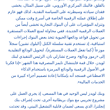
بالقلق، فالبنك المركزي الأوروبي، على سبيل المثال، يخشى
فقدان سيادته وسيطرته على السياسة النقدية، لذلك فهو عازم
على إطلاق عملته الرقمية الخاصة في أسرع وقت ممكن.
وتتزايد المؤشرات على أن البنوك التجارية تخشى أيضاً من
العملات الرقمية الجديدة، ففي محاولة لمنع العملات المستقرة
من تحويل قواعد ودائعها الحيوية تتخذ بعض البنوك إجراءات
استباقية، إذ تستخدم تقنية سلسلة الكتل (البلوك تشين) سجلاً
موزعاً (كما تفعل العملات المستقرة)، لتحويل الودائع التقليدية
إلى «رموز ودائع». وصرح تشارلي نان، الرئيس التنفيذي لبنك
لويدز، خلال قمة فايننشال تايمز المصرفية هذا الشهر: «إذا فكرنا
في الأصول الرقمية والودائع المرمزة باستخدام الذكاء
الاصطناعي فسنجد أنه بإمكاننا إعادة تصميم أجزاء كبيرة من
الخدمات المالية».
وبنك لويدز ليس الوحيد في هذا المسعى، إذ يجري العمل على
مشروع تجريبي مع بنوك بريطانية أخرى، تحت إشراف بنك
إنجلترا، الذي يسعى لضمان قابلية التشغيل البيني، وقد تحدثت