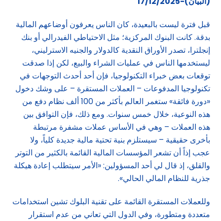
(البيان)-17/12/2025
قبل فترة ليست بالبعيدة، كان الناس يعرفون أوضاعهم المالية
بدقة. كانت البنوك المركزية؛ مثل الاحتياطي الفيدرالي أو بنك
إنجلترا، تصدر الأوراق النقدية كالدولار والجنيه الاسترليني،
ليستخدمها الناس في عمليات الشراء والبيع، لكن إذا صدقت
توقعات بعض خبراء التكنولوجيا، فإن أحد أحدث التوجهات في
تكنولوجيا المدفوعات – العملات المستقرة – على وشك دخول
«دورة فائقة» ستغمر العالم بأكثر من 100 ألف نظام دفع من
هذه النوعية، خلال خمس سنوات. ومع ذلك، فإن التوافق بين
هذه العملات – وهي في الأساس عملات مشفرة مرتبطة
بأخرى حقيقية – سيستلزم بنية تحتية مالية جديدة كلياً، ولا
عجب إذاً أن تشعر المؤسسات المالية القائمة بالكثير من التوتر
والقلق، إذ قال لي أحد المسؤولين: «الأمر سيتطلب إعادة هيكلة
جذرية للنظام المالي الحالي».
وللعملات المستقرة القائمة على تقنية البلوك تشين استخدامات
متعددة ومتطورة، وفي الدول التي تعاني من عدم استقرار