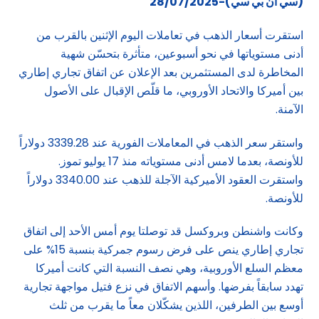
(سي ان بي سي)-28/07/2025
استقرت أسعار الذهب في تعاملات اليوم الإثنين بالقرب من
أدنى مستوياتها في نحو أسبوعين، متأثرة بتحسّن شهية
المخاطرة لدى المستثمرين بعد الإعلان عن اتفاق تجاري إطاري
بين أميركا والاتحاد الأوروبي، ما قلّص الإقبال على الأصول
الآمنة.
واستقر سعر الذهب في المعاملات الفورية عند 3339.28 دولاراً
للأونصة، بعدما لامس أدنى مستوياته منذ 17 يوليو تموز.
واستقرت العقود الأميركية الآجلة للذهب عند 3340.00 دولاراً
للأونصة.
وكانت واشنطن وبروكسل قد توصلتا يوم أمس الأحد إلى اتفاق
تجاري إطاري ينص على فرض رسوم جمركية بنسبة 15% على
معظم السلع الأوروبية، وهي نصف النسبة التي كانت أميركا
تهدد سابقاً بفرضها. وأسهم الاتفاق في نزع فتيل مواجهة تجارية
أوسع بين الطرفين، اللذين يشكّلان معاً ما يقرب من ثلث