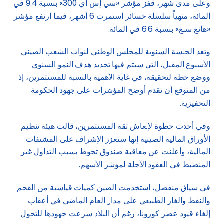
وعلى مدى شهر، قفز مؤشر «سي إس آي 300» بنسبة 9.4 في
المائة، منهياً سلسلة خسائر استمرت 6 أشهر، فيما ارتفع مؤشر
«هانغ سنغ» بنسبة 6.6 في المائة.
وتعد الجلسة السنوية للمجلس الوطني لنواب الشعب الصيني
الأسبوع المقبل، التي سيتم فيها تحديد هدف النمو السنوي
ووضع خطة لتحقيقه، في غاية الأهمية بالنسبة للمستثمرين، إذ
من المتوقع أن تقدم أوضح المؤشرات على جهود الحكومة
التحفيزية.
وفي أحدث خطوة لإنعاش ثقة المستثمرين، قالت هيئة تنظيم
الأوراق المالية الصينية إنها ستعزز الإشراف على المشتقات
المالية، وأعلنت عن معاقبة صندوق تحوط بسبب التداول غير
المنضبط في العقود الآجلة لمؤشر الأسهم.
في سياق منفصل، استخدمت الصين كميات قياسية من الفحم
والنفط والغاز الطبيعي على مدار العام الماضي في أعقاب
إلغاء قيود عصر كورونا، رغم أن البلاد سرعت جهودها للتحول