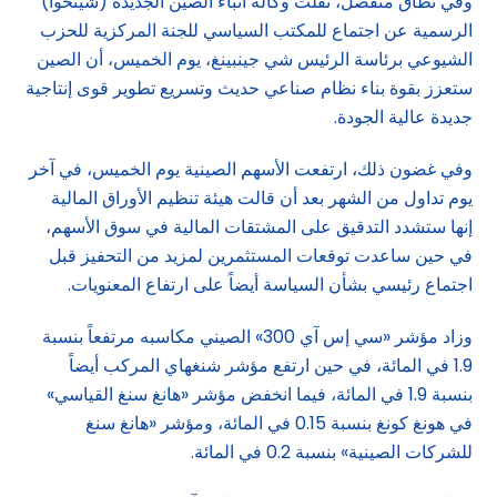
وفي نطاق منفصل، نقلت وكالة أنباء الصين الجديدة (شينخوا)
الرسمية عن اجتماع للمكتب السياسي للجنة المركزية للحزب
الشيوعي برئاسة الرئيس شي جينبينغ، يوم الخميس، أن الصين
ستعزز بقوة بناء نظام صناعي حديث وتسريع تطوير قوى إنتاجية
جديدة عالية الجودة.
وفي غضون ذلك، ارتفعت الأسهم الصينية يوم الخميس، في آخر
يوم تداول من الشهر بعد أن قالت هيئة تنظيم الأوراق المالية
إنها ستشدد التدقيق على المشتقات المالية في سوق الأسهم،
في حين ساعدت توقعات المستثمرين لمزيد من التحفيز قبل
اجتماع رئيسي بشأن السياسة أيضاً على ارتفاع المعنويات.
وزاد مؤشر «سي إس آي 300» الصيني مكاسبه مرتفعاً بنسبة
1.9 في المائة، في حين ارتفع مؤشر شنغهاي المركب أيضاً
بنسبة 1.9 في المائة، فيما انخفض مؤشر «هانغ سنغ القياسي»
في هونغ كونغ بنسبة 0.15 في المائة، ومؤشر «هانغ سنغ
للشركات الصينية» بنسبة 0.2 في المائة.