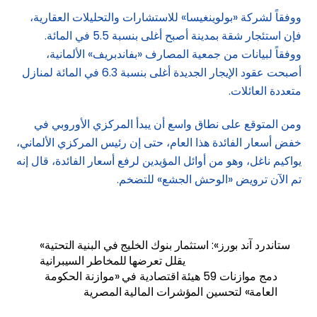
ووفقاً لشركة «بولوينغيسا» للاستشارات والتحليلات العقارية،
فإن استئجار شقة بمدينة أصبح أغلى بنسبة 5.5 في المائة.
ووفقاً لبيانات من جمعية المصارف «بفاندبريف» الألمانية،
أصبحت عقود الإيجار الجديدة أغلى بنسبة 6.3 في المائة لمنازل
متعددة العائلات.
ومن المتوقع على نطاق واسع أن يبدأ المركزي الأوروبي في
خفض أسعار الفائدة هذا العام، حتى إن رئيس المركزي الألماني،
يواكيم ناغل، وهو من أوائل المؤيدين لرفع أسعار الفائدة، قال إنه
تم الآن ترويض «الوحش الجشع» للتضخم.
«ستاندرد آند بورز»: استثمار بنوك الخليج في البنية التحتية
يقلل تعرضها للمخاطر السيبرانية
دمج موازنات 59 هيئة اقتصادية في «موازنة الحكومة
العامة» لتحسين المؤشرات المالية المصرية