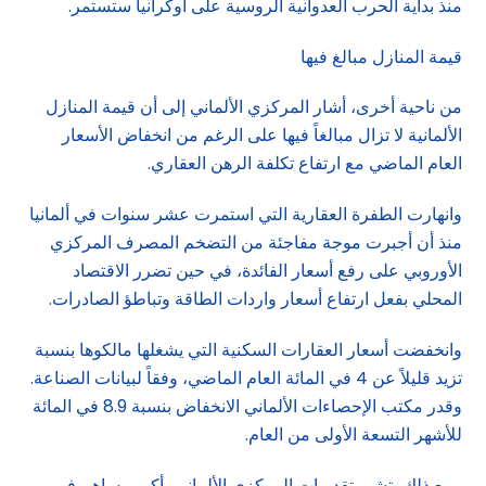
منذ بداية الحرب العدوانية الروسية على أوكرانيا ستستمر.
قيمة المنازل مبالغ فيها
من ناحية أخرى، أشار المركزي الألماني إلى أن قيمة المنازل
الألمانية لا تزال مبالغاً فيها على الرغم من انخفاض الأسعار
العام الماضي مع ارتفاع تكلفة الرهن العقاري.
وانهارت الطفرة العقارية التي استمرت عشر سنوات في ألمانيا
منذ أن أجبرت موجة مفاجئة من التضخم المصرف المركزي
الأوروبي على رفع أسعار الفائدة، في حين تضرر الاقتصاد
المحلي بفعل ارتفاع أسعار واردات الطاقة وتباطؤ الصادرات.
وانخفضت أسعار العقارات السكنية التي يشغلها مالكوها بنسبة
تزيد قليلاً عن 4 في المائة العام الماضي، وفقاً لبيانات الصناعة.
وقدر مكتب الإحصاءات الألماني الانخفاض بنسبة 8.9 في المائة
للأشهر التسعة الأولى من العام.
ومع ذلك، تشير تقديرات المركزي الألماني، أكبر مساهم في