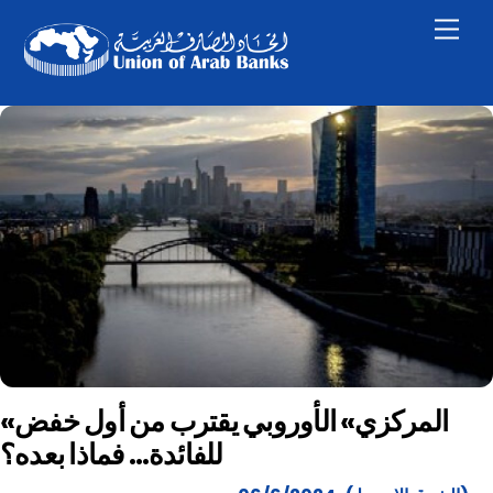
Skip
Men
to
content
«المركزي» الأوروبي يقترب من أول خفض
للفائدة… فماذا بعده؟