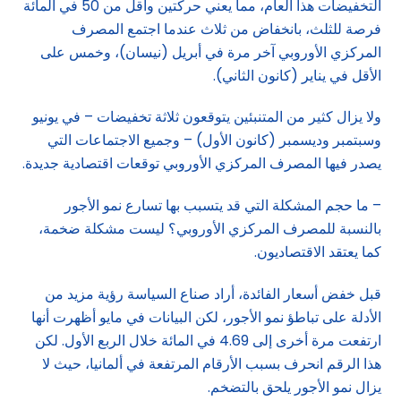
التخفيضات هذا العام، مما يعني حركتين وأقل من 50 في المائة
فرصة للثلث، بانخفاض من ثلاث عندما اجتمع المصرف
المركزي الأوروبي آخر مرة في أبريل (نيسان)، وخمس على
الأقل في يناير (كانون الثاني).
ولا يزال كثير من المتنبئين يتوقعون ثلاثة تخفيضات – في يونيو
وسبتمبر وديسمبر (كانون الأول) – وجميع الاجتماعات التي
يصدر فيها المصرف المركزي الأوروبي توقعات اقتصادية جديدة.
– ما حجم المشكلة التي قد يتسبب بها تسارع نمو الأجور
بالنسبة للمصرف المركزي الأوروبي؟ ليست مشكلة ضخمة،
كما يعتقد الاقتصاديون.
قبل خفض أسعار الفائدة، أراد صناع السياسة رؤية مزيد من
الأدلة على تباطؤ نمو الأجور، لكن البيانات في مايو أظهرت أنها
ارتفعت مرة أخرى إلى 4.69 في المائة خلال الربع الأول. لكن
هذا الرقم انحرف بسبب الأرقام المرتفعة في ألمانيا، حيث لا
يزال نمو الأجور يلحق بالتضخم.