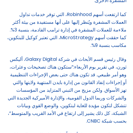
المشفرة الأخرى.
كما ارتفعت أسهم Robinhood، التي توفر خدمات تداول
العملات المشفرة ويُنظر إليها على أنها مستفيدة من بيئة أكثر
ملاءمة للعملات المشفرة في إدارة ترامب القادمة، بنسبة 3%.
كما حققت أسهم MicroStrategy، التي تعتبر كوكيل للبتكوين،
مكاسب بنسبة 9%.
وقال رئيس قسم الأبحاث في شركة Galaxy Digital، أليكس
ثورن، في تقرير يوم الأربعاء:”ستكون هناك تصحيحات وعثرات،
وهو أمر طبيعي. قد تكون هناك حتى بعض الإجراءات التنظيمية
أو إجراءات إنفاذ القانون من إدارة بايدن المنتهية ولايتها والتي
تهز الأسواق. ولكن مزيج من التبني المتزايد من المؤسسات
والشركات وربما الدول القومية، والإدارة الأميركية الجديدة التي
تتشكل لتكون مؤيدة للغاية لبتكوين، والوضع القوي وبيانات
الشبكة، كل ذلك يشير إلى ارتفاع في الأمد القريب والمتوسط”،
بحسب شبكة CNBC.