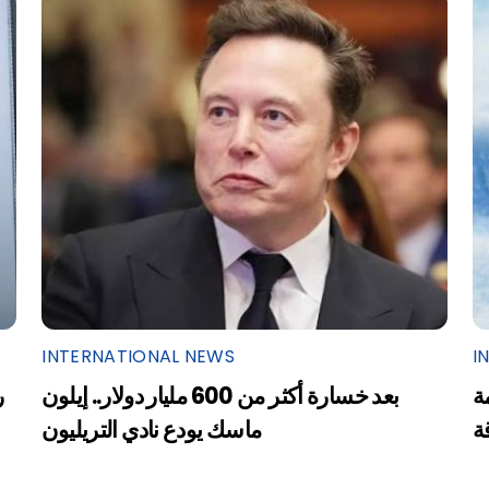
INTERNATIONAL NEWS
I
ة
بعد خسارة أكثر من 600 مليار دولار.. إيلون
ر
ة
ماسك يودع نادي التريليون