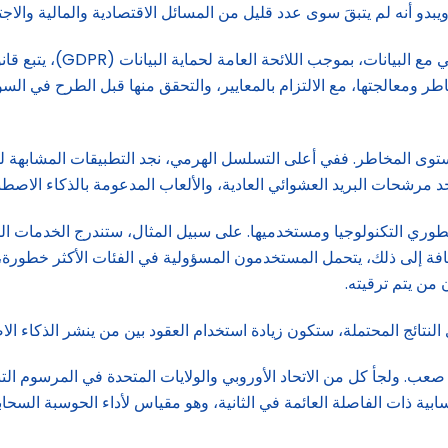
و أنه لم يتبقَ سوى عدد قليل من المسائل الاقتصادية والمالية والاجتماعي
وعلى عكس النهج القائم على 
ر ومعالجتها، مع الالتزام بالمعايير، والتحقق منها قبل الطرح في السوق
 مستوى المخاطر. ففي أعلى التسلسل الهرمي، نجد التطبيقات المشابهة 
جد مرشحات البريد العشوائي العادية، والألعاب المدعومة بالذكاء الا
طوري التكنولوجيا ومستخدميها. على سبيل المثال، ستندرج الخدمات ال
الإضافة إلى ذلك، يتحمل المستخدمون المسؤولية في الفئات الأكثر خطورة
 من يتم ترقيته.
النتائج المحتملة، ستكون زيادة استخدام العقود بين من ينشر الذكاء ال
 صعب. ولجأ كل من الاتحاد الأوروبي والولايات المتحدة في المرسوم ال