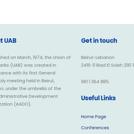
t UAB
Get in touch
shed on March, 1974, the Union of
Beirut-Lebanon
anks (UAB) was created in
2416-11 Riad El Soleh 2110 
nce with its first General
y meeting held in Beirut,
961 1 364 885
n, under the umbrella of the
dministrative Development
Useful Links
zation (AADO).
Home Page
Conferences