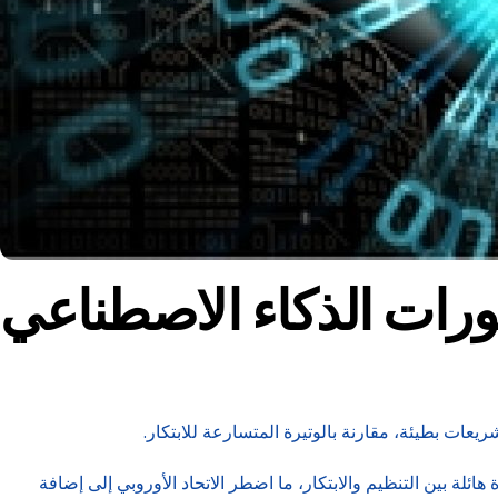
طورات الذكاء الاصطناعي
يعات بطيئة، مقارنة بالوتيرة المتسارعة للابتكار.
 قانون من نوعه، ويأتي في 144 صفحة، ومع ذلك، لا تزال ثمّة فجوة هائلة بين التنظيم والابتكار، ما اضطر الاتحاد الأوروبي إلى إضافة