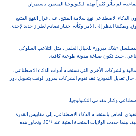
ة، لم تتأثر كثيراً بهذه التكنولوجيا المتغيرة باستمرار.
المبادئ، الذي اعتمده الاتحاد الأوروبي مع البيانات، بموجب اللائحة العامة لحماية البيانات (GDPR)، يتبع قانون الذكاء الاصطناعي نهج سلامة المنتج، على غرار النهج المتبع
. ويمكننا النظر إلى الأمر وكأنه اختبار تصادم لطراز جديد لإحدى
لمسلسل «بلاك ميرور» للخيال العلمي، مثل التلاعب السلوكي
صطناعي، حيث تكون صياغة مدونة طوعية كافية.
مالية والشركات الأخرى التي تستخدم أدوات الذكاء الاصطناعي،
، حال تعديل النموذج: فقد تقوم الشركات بمرور الوقت بتحويل دور
اصطناعي وكبار مقدمي التكنولوجيا.
تنفيذي الخاص باستخدام الذكاء الاصطناعي، إلى مقاييس القدرة
الحاسوبية. وحدد الاتحاد الأوروبي العتبة عند 10²⁵ من العمليات الحسابية ذات الفاصلة العائمة في الثانية، وهو مقياس لأداء الحوسبة السحابية، بينما حددت الولايات المتحدة العتبة عند 10²⁶، وتجاوز هذه