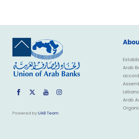
Abou
Back
To
Top
Establi
Arab B
accorda
Assembl
Facebook
Twitter
YouTube
Instagram
Lebano
Arab A
Organi
Powered by
UAB Team