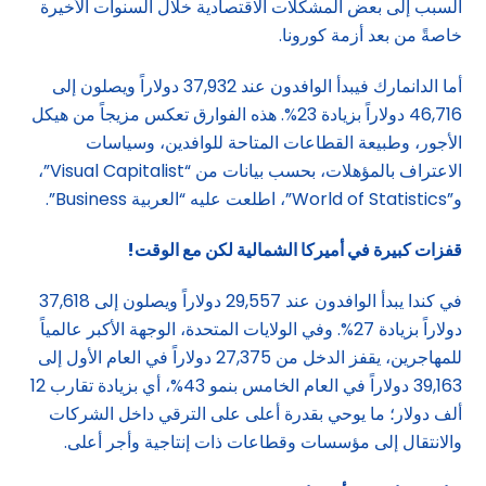
السبب إلى بعض المشكلات الاقتصادية خلال السنوات الأخيرة
خاصةً من بعد أزمة كورونا.
أما الدانمارك فيبدأ الوافدون عند 37,932 دولاراً ويصلون إلى
46,716 دولاراً بزيادة 23%. هذه الفوارق تعكس مزيجاً من هيكل
الأجور، وطبيعة القطاعات المتاحة للوافدين، وسياسات
الاعتراف بالمؤهلات، بحسب بيانات من “Visual Capitalist”،
و”World of Statistics”، اطلعت عليه “العربية Business”.
قفزات كبيرة في أميركا الشمالية لكن مع الوقت
!
في كندا يبدأ الوافدون عند 29,557 دولاراً ويصلون إلى 37,618
دولاراً بزيادة 27%. وفي الولايات المتحدة، الوجهة الأكبر عالمياً
للمهاجرين، يقفز الدخل من 27,375 دولاراً في العام الأول إلى
39,163 دولاراً في العام الخامس بنمو 43%، أي بزيادة تقارب 12
ألف دولار؛ ما يوحي بقدرة أعلى على الترقي داخل الشركات
والانتقال إلى مؤسسات وقطاعات ذات إنتاجية وأجر أعلى.