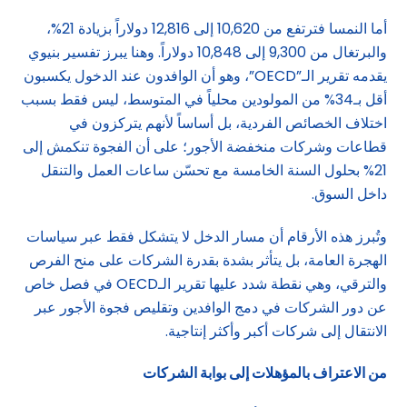
أما النمسا فترتفع من 10,620 إلى 12,816 دولاراً بزيادة 21%،
والبرتغال من 9,300 إلى 10,848 دولاراً. وهنا يبرز تفسير بنيوي
يقدمه تقرير الـ”OECD”، وهو أن الوافدون عند الدخول يكسبون
أقل بـ34% من المولودين محلياً في المتوسط، ليس فقط بسبب
اختلاف الخصائص الفردية، بل أساساً لأنهم يتركزون في
قطاعات وشركات منخفضة الأجور؛ على أن الفجوة تنكمش إلى
21% بحلول السنة الخامسة مع تحسّن ساعات العمل والتنقل
داخل السوق.
وتُبرز هذه الأرقام أن مسار الدخل لا يتشكل فقط عبر سياسات
الهجرة العامة، بل يتأثر بشدة بقدرة الشركات على منح الفرص
والترقي، وهي نقطة شدد عليها تقرير الـOECD في فصل خاص
عن دور الشركات في دمج الوافدين وتقليص فجوة الأجور عبر
الانتقال إلى شركات أكبر وأكثر إنتاجية.
من الاعتراف بالمؤهلات إلى بوابة الشركات