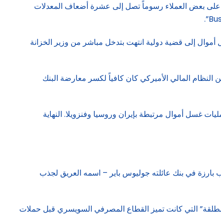
على بعض العملاء رسوماً تصل إلى عشرة أضعاف المعدلات
 أموال إلى قضية دولية انتهت بتدخل مباشر من وزير الخزانة
تهديد بفصله عن النظام المالي الأميركي كان كافياً لكسر معارضة البنك
ات غسل أموال مرتبطة بإيران وروسيا وفنزويلا. النهاية
ى 1890، وبول فون ميري عام 2018. استغل باير – الذي شغل مناصب بارزة في بنك عائلته جوليوس باير – اسمه العريق لجذب
يمياً أقل تشدداً. لكن ثقافة “الحرية المطلقة” التي كانت تميز القطاع المصرفي السويسري قبل حملات