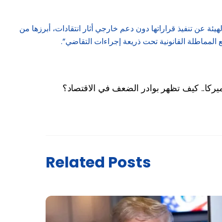
سرا تحديث قوانينها المالية بعد أزمة “كريدي سويس” عام 2023، وتعزيز صلاحيات “Finma”. لكن عجز الهيئة عن تنفيذ قراراتها دون دعم خارجي أثار انتقادات، أبرزها من
لمماطلة القانونية تحت ذريعة إجراءات التقاضي”.
ميركا.. كيف تظهر بوادر الضعف في الاقتصاد؟
Related Posts