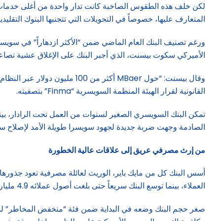
لكن خلف هذه الطقوس الصاخبة كانت تدار واحدة من أغلى خدمات
المتعارف عليها، خصوصاً في التحويلات التي تتجنبها البنوك التقليدية، 
ورغم تصنيف البنك العام الماضي ضمن “الأكثر ازدهاراً” في سويسر
الأميركي سكوت بيسنت، الذي أجبر البنك على الإغلاق عشية تصاعد 
وقال بيسنت: “حول MBaer أكثر 
القانونية لقرار الهيئة المنظمة السويسرية “Finma” بتصفيته.
تمكن البنك السويسري الصغير لسنوات من العمل تحت الرادار، بينم
الصادمة وجهت ضربة جديدة لجهود سويسرا طويلة الأمد لإصلاح سم
من إرث مصرفي عريق إلى علاقات عالية الخطورة
العملاء، بينما توسع البنك سريعاً حتى بلغت أصول عملائه 4.9 مليار فرنك سويسري بنهاية 2025، مع نحو 700 عميل و60 موظفاً.