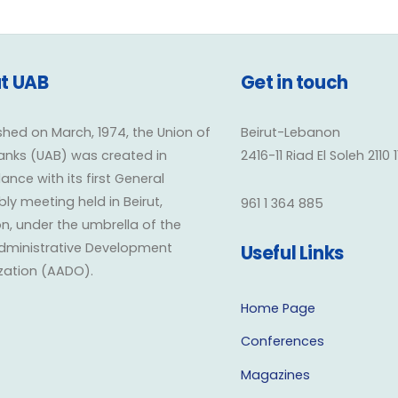
t UAB
Get in touch
shed on March, 1974, the Union of
Beirut-Lebanon
anks (UAB) was created in
2416-11 Riad El Soleh 2110 
nce with its first General
y meeting held in Beirut,
961 1 364 885
n, under the umbrella of the
dministrative Development
Useful Links
zation (AADO).
Home Page
Conferences
Magazines