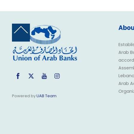
Abou
Back
To
Top
Establi
Arab B
accorda
Assembl
Facebook
Twitter
YouTube
Instagram
Lebano
Arab A
Organi
Powered by
UAB Team