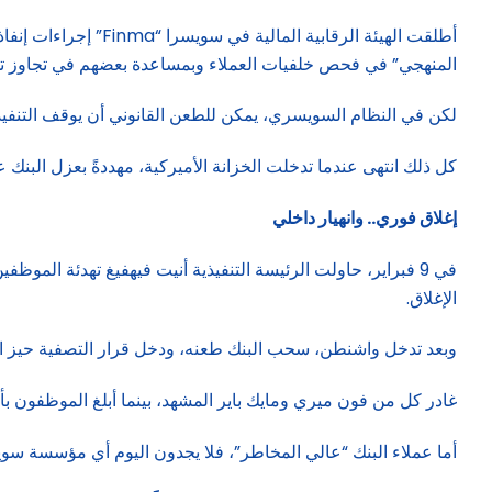
المنهجي” في فحص خلفيات العملاء وبمساعدة بعضهم في تجاوز تج
لكن في النظام السويسري، يمكن للطعن القانوني أن يوقف التنفيذ لسنوات طويلة. هذا ما فعله r
كل ذلك انتهى عندما تدخلت الخزانة الأميركية، مهددةً بعزل البنك ع
إغلاق فوري.. وانهيار داخلي
الإغلاق.
وبعد تدخل واشنطن، سحب البنك طعنه، ودخل قرار التصفية حيز التنفيذ في 
غادر كل من فون ميري ومايك باير المشهد، بينما أبلغ الموظفون بأن ما يصل إلى 25 وظيفة سيتم الاستغناء عنها. كما فتحت “Finma” تحقيقات ضد أ
أما عملاء البنك “عالي المخاطر”، فلا يجدون اليوم أي مؤسسة سو