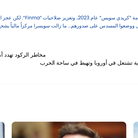
تأتي هذه القضية بينما تحاول سوي
ل ووضعوا المسدس على صدورهم… ما زالت سويسرا مركزاً مالياً يشجع ا
مخاطر الركود تهدد أ
ادية تشتعل في أوروبا وتهبط في ساحة الحرب