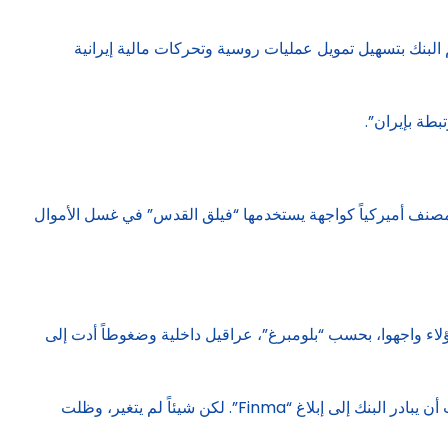
طة بفنزويلا. لاحقاً، اتهم البنك بتسهيل تمويل عمليات روسية وتحركات مالية إيرانية
سلسلة تحويلات بلغت 37 مليون دولار لصالح شركة “Turkoca Import Export Transit”، وهي كيان مصنف أميركياً كواجهة يستخدمها “فيلق القدس” في غسل الأموال
اء واجهوا، بحسب “بلومبرغ”، عراقيل داخلية وضغوطاً أدت إلى
وفي 2024 كلفت عضوة مجلس الإدارة حينها، بيغنيا فييلي، مكتب محاماة بإجراء مراجعة داخلية كشفت مخاطر نظامية واسعة، واقترحت أن يبادر البنك إلى إبلاغ “Finma”. لكن شيئاً لم يتغير، وظلت