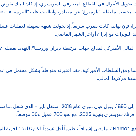
 تحويل الأموال في القطاع المصرفي السويسري، إذ كان البنك يفرض 
بحسب ما نقلته “بلومبرغ” عن مصادر، واطلعت عليه “العربية Business”.
ا، فإن نهايته كانت تقترب سريعاً. إذ تحولت شبهة تسهيله لعمليات غسل
التوترات مع إيران أواخر الشهر الماضي.
من 100 مليون دولار عبر النظام المالي الأميركي لصالح جهات مرتبطة بإيران وروسيا”. ال
ا وفق السلطات الأميركية، فقد اعتبرته متواطئاً بشكل محتمل في عملي
عة مركزها المالي.
أسس البنك كل من مايك باير، الوريث لعائلة مصرفية تعود جذورها إل
صغر حجم البنك وضعه في البداية ضمن فئة “منخفض المخاطر” لدى “Finma”، ما يعني إشرافاً تنظ