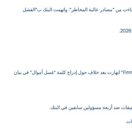
فاذ رسمية في 2024، وكشفت لاحقاً أن 98% من أصول العملاء الحديثة جاءت من “مصادر عالية المخاطر”. واتهمت البنك ب”الفشل
في 9 فبراير، حاولت الرئيسة التنفيذية أنيت فيهفيغ تهدئة الموظفين، مؤكدة أن البنك سيواصل معركته القانونية. إلا أن المفاوضات مع “Finma” انهارت بعد خلاف حول إدراج كلمة “غسل أموال” في بيان
ت.