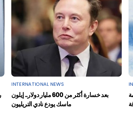
INTERNATIONAL NEWS
I
ة
بعد خسارة أكثر من 600 مليار دولار.. إيلون
ر
ة
ماسك يودع نادي التريليون