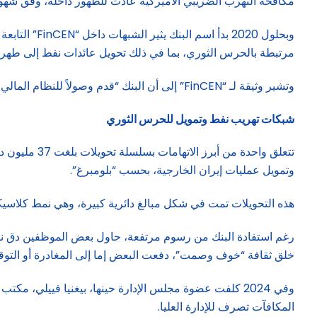
مكافحة التهرب الضريبي الأميركية عادت للظهور داخله، وفق شهود
وبحلول 2020 
مرتبطة بالحرس الثوري، بما في ذلك تحويل عائدات نفط إلى طهرا
وتشير وثيقة لـ “FinCEN” إلى أن البنك “قدم وصولاً للنظام المالي الأميركي لأشخاص يدعمون عمليات غسل الأموال وتمويل الإرهاب المرتبطة بإيران”.
شبكات تهريب نفط وتمويل للحرس الثوري
وتمويل عمليات إيران الخارجية، بحسب “بلومبرغ”.
هذه التحويلات تمت في شكل مبالغ دائرية كبيرة، وهي نمط كلاس
رغم استفادة البنك من رسوم مرتفعة، حاول بعض الموظفين دق ناقو
خلق ثقافة “خوف وصمت”، دفعت البعض إما إلى المغادرة أو التوقف
المكافآت تصرف للإدارة العليا.