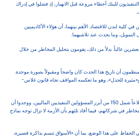
تنفيذيون للبنك أخطاء مروعة قبل الانهيار، إذ فشلوا في إدراك
.
 كلية لندن للاقتصاد. الأهم بينهما، أن هؤلاء الأكاديميين
ى التمويل، وما يحدث عند تلاشيهما.
شرين غالباً. بدلاً من ذلك، يقومون بتحليل المخاطر من خلال
ا ليست محايدة أو مستقرة. ولننظر في انهيار وول ستريت عام 1929. فكثيراً ما يفترض المنظمون أن تاريخ هذا الحدث كان واضحاً ومقبولاً بصورة موحدة.
اس فور وجيسيبي تيليسكا، المؤرخان الاقتصاديان، إلى أن الذكريات الشعبية حيال 1929، كانت مائعة و«مثيرة للجدل»، وهو ما تعكسه المواقف تجاه قانون غلاس-
وقد تظهر مثل هذه السيولة قريباً، في ما يتعلق بأزمة 2008. فقد أجرى يوسف كاسيس وبرونو باكيوتي من معهد الجامعة الأوروبية، استطلاعاً شمل 150 من أبرز المسؤولين التنفيذيين الماليين، ووجدوا أن
اطر في شركاتهم، فيما أفاد ثلثهم بأن الأزمة لا تزال توجه نماذج
ت نفسه، يعتقد الثلثان أن المسؤولين التنظيميين كانوا محقين في إدخال إصلاحات مالية شاملة بعد 2008، ويرغب 4 من كل 5 في الحفاظ على هذا الوضع، بما أن «الأسواق تتسم بذاكرة قصيرة،