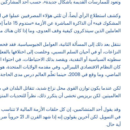
وتعود للممارسات القديمة بأشكال جديدة»، حسب أحد المشاركين ف
المشكوك في
العاملين الذين سيتذكرون كيفية وقف العدوى، وما إذا كان هناك م
ننتقل بعد ذلك إلى المسألة الثانية، العوامل الجيوسياسية. فقد فحص
النزاعات، أو في أحيان السلم النسبي، وخلصت إلى اختلافها بالفعل.
كان النظام الاقتصادي الليبرالي، وفي مقدمه الولايات المتحدة، 
الماضي، وما وقع في 2008، حينما تعلّم العالم درس مدى الحاجة إلى التنسيق.
لكن عندما يكون توازن القوى محل نزاع شديد، تتقاتل البلدان في ما
العالميتين. لكن بريزيس تخشى أن يتكرر ذلك، نظراً للتحديات المتزاي
وقد يقول أحد المتشائمين، إن كل حلقات الأزمة المالية لا تتناس
في التمويل. لك
أية حال.