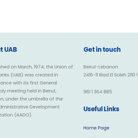
t UAB
Get in touch
shed on March, 1974, the Union of
Beirut-Lebanon
anks (UAB) was created in
2416-11 Riad El Soleh 2110 
nce with its first General
y meeting held in Beirut,
961 1 364 885
n, under the umbrella of the
dministrative Development
Useful Links
zation (AADO).
Home Page