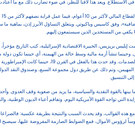
ي الاستطلاع. ويعد هذا لافتاً للنظر، في ضوء تضارب ذلك مع ما اع
وكش
ه» أن الذاكرة المباشرة عن الأزمة «ستدوم 15 عاماً إضافية»، وفق كاسيس وباكيوتي. ويتعلق التساؤل
ا يكفي من المستجدين الذين سيستمعون إليهم.
ت إيليس بريزيس، الخبيرة الاقتصادية الإسرائيلية، كتب التاريخ مؤخراً، 
 وحينما تنشأ أزمة مالية وسط حالة من الهيمنة، أي حينما تكون دولة م
هو المهيمن، وتم ذلك عن طريق دول مجموعة السبع، وصندوق النقد الدول
 بينها بالقوة النقدية والسياسية، ما يزيد من صعوبة وقف العدوى. وأحد 
دة التي تواجه القوة الأمريكية اليوم، وتفاقم أعباء الديون الوطنية، وا
ب مع هذه القوالب، وقد يحدث السبب والنتيجة بطريقة عكسية: فالصراع
ن آخرين يقولون إنه إذا شهد القرن الـ 21 حروباً ضروساً لرؤوس الأموال، فمع الضوابط الصارمة ا