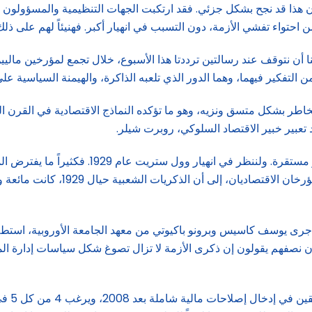
ن هذا قد نجح بشكل جزئي. فقد ارتكبت الجهات التنظيمية والمسؤولون ال
حتواء تفشي الأزمة، دون التسبب في انهيار أكبر. فهنيئاً لهم على ذلك
 نتوقف عند رسالتين ترددتا هذا الأسبوع، خلال تجمع لمؤرخين ماليين في
من التفكير فيهما، وهما الدور الذي تلعبه الذاكرة، والهيمنة السياسية عل
خاطر بشكل متسق ونزيه، وهو ما تؤكده النماذج الاقتصادية في القرن الع
عبير خبير الاقتصاد السلوكي، روبرت شيلر.
وهناك أيضاً نقطة رئيسة تتعلق بالذاكرة، وهي أنه
إلا أن الأمر ليس كذلك، إذ يشير توبي
أن نصفهم يقولون إن ذكرى الأزمة لا تزال تصوغ شكل سياسات إدارة المخ
في الوق