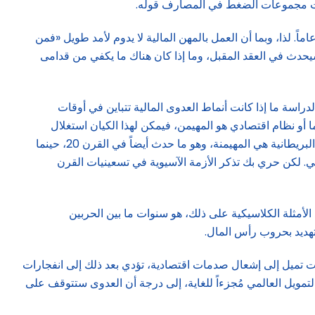
تادت مجموعات الضغط في المصارف قوله.
ف استطلاع الرأي أيضاً، أن ثلثي هؤلاء المصرفيين عملوا في القطاع المالي لأكثر من 10 أعوام، فيما عمل قرابة نصفهم لأكثر من 15 عاماً. لذا، وبما أن العمل بالمهن المالية لا يدوم لأمد طويل «فمن
 الأبرز إذن، بماهية ما سيحدث في العقد المقبل، وما إذا كان هناك ما يكفي من قدامى
لدراسة ما إذا كانت أنماط العدوى المالية تتباين في أوقات
ا أو نظام اقتصادي هو المهيمن، فيمكن لهذا الكيان استغلال
سطوته السياسية أو النقدية، ويقصد بذلك الاحتياطات، في احتواء الصدمات. وقد حدث هذا بالفعل في القرن 19، حينما كانت الإمبراطورية البريطانية هي المهيمنة، وهو ما حدث أيضاً في القرن 20، حينما
ي. لكن حري بك تذكر الأزمة الآسيوية في تسعينيات القرن
الأمثلة الكلاسيكية على ذلك، هو سنوات ما بين الحربين
لتهديد بحروب رأس المال.
ات تميل إلى إشعال صدمات اقتصادية، تؤدي بعد ذلك إلى انفجارات
لمفروضة عليها، سيصبح التمويل العالمي مُجزءاً للغاية، إلى درجة أن العدوى ستتوقف على