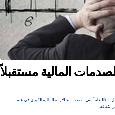
صدمات المالية مستقبلاً
إذا طرحت هذا التساؤل على المسؤولين التنظيميين في الغرب، فلربما يجيبونك بأنه يمكن كبحها «بشكل جيد جداً». ففي نهاية المطاف، خلال الـ 15 عاماً التي انقضت منذ الأزمة المالية الكبرى في عام