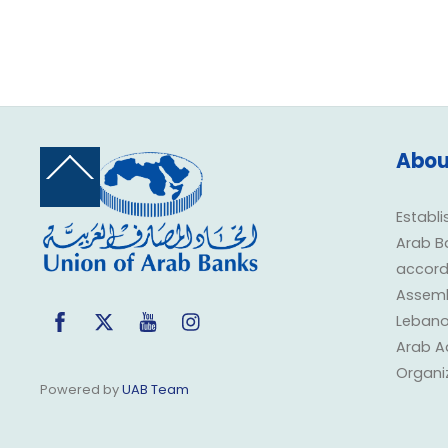
Abou
Back
To
Top
Establi
Arab B
accorda
Assembl
Facebook
Twitter
YouTube
Instagram
Lebano
Arab A
Organi
Powered by
UAB Team