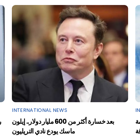
INTERNATIONAL NEWS
I
ة
بعد خسارة أكثر من 600 مليار دولار.. إيلون
ر
ة
ماسك يودع نادي التريليون