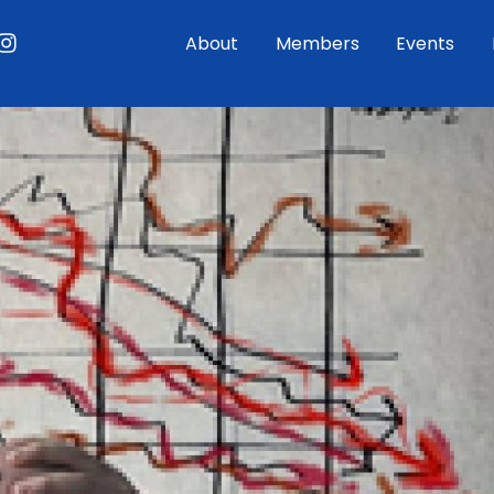
ouTube
Instagram
About
Members
Events