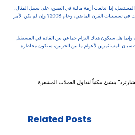
لمستقبل، إذا اندلعت أزمة مالية في الصين، على سبيل المثال،
وسط نزاع عميق. فهل بإمكان مجموعة السبع وصندوق النقد الدولي إعادة تنفيذ استجابة منسقة، بدرجة تحد من تفشي العدوى، مثلما حدث في تسعينيات القرن الماضي، وعام 2008؟ وإن لم يكن الأمر
، وإنما هل سيكون هناك التزام جماعي بين القادة في المستقبل
فنسيان المستثمرين لأعوام ما بين الحربين، ستكون مخاطره
شارترد” ينشئ مكتباً لتداول العملات المشفرة
Related Posts