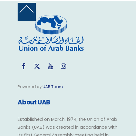
Back
To
Top
Facebook
Twitter
YouTube
Instagram
Powered by
UAB Team
About UAB
Established on March, 1974, the Union of Arab
Banks (UAB) was created in accordance with
its first General Assembly meeting held in