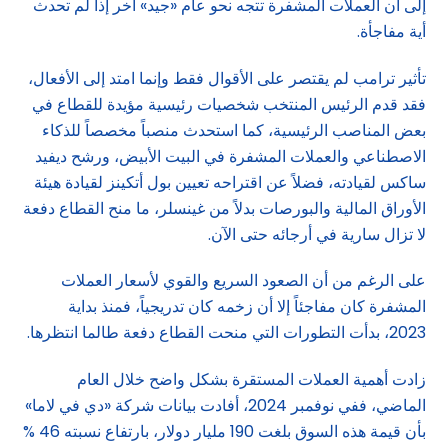
إلى أن العملات المشفرة تتجه نحو عام «جيد» آخر إذا لم تحدث
أية مفاجأة.
تأثير ترامب لم يقتصر على الأقوال فقط وإنما امتد إلى الأفعال،
فقد قدم الرئيس المنتخب شخصيات رئيسية مؤيدة للقطاع في
بعض المناصب الرئيسية، كما استحدث منصباً مخصصاً للذكاء
الاصطناعي والعملات المشفرة في البيت الأبيض، ورشح ديفيد
ساكس لقيادته، فضلاً عن اقتراحه تعيين بول أتكينز لقيادة هيئة
الأوراق المالية والبورصات بدلاً من غينسلر، ما منح القطاع دفعة
لا تزال سارية في أرجائه حتى الآن.
على الرغم من أن الصعود السريع والقوي لأسعار العملات
المشفرة كان مفاجئاً إلا أن زخمه كان تدريجياً، فمنذ بداية
2023، بدأت التطورات التي منحت القطاع دفعة طالما انتظرها.
زادت أهمية العملات المستقرة بشكل واضح خلال العام
الماضي، ففي نوفمبر 2024، أفادت بيانات شركة «دي في لاما»
بأن قيمة هذه السوق بلغت 190 مليار دولار، بارتفاع نسبته 46 %