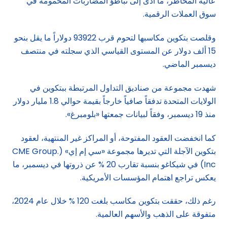
عالية المخاطر، ما أدى إلى تباطؤ المضاربات المحمومة في
سوق العملات الرقمية.
وقلصت بتكوين مكاسبها لتحوم قرب 93922 دولاراً ما يقل بنحو
15 ألف دولار عن المستوى القياسي الذي سجلته في منتصف
ديسمبر الماضي.
شهدت مجموعة من صناديق التداول المرتبطة ببتكوين في
الولايات المتحدة تدفقاً صافياً خارجاً بقيمة حوالي 1.8 مليار دولار
منذ 19 ديسمبر، وفقاً لبيانات جمعتها «بلومبرغ».
كما انخفضت العقود المفتوحة، أو المراكز غير المنتهية، لعقود
بتكوين الآجلة التي تديرها مجموعة «سي إم إي» (.CME Group
Inc) في شيكاغو بنسبة تقارب 20 % عن ذروتها في ديسمبر، ما
يعكس تراجع اهتمام المؤسسات الأمريكية.
رغم ذلك، حققت بتكوين مكاسب بلغت 120 % خلال عام 2024،
متفوقة على الذهب والأسهم العالمية.