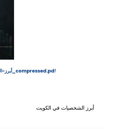
f
https://uabonline.org/wp-content/uploads/2025/01/أبرز-الشخصيات-الإقتصادية-على-مستوى-الكويت-في-العام-2024_compressed.pd
أبرز الشخصيات في الكويت