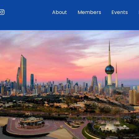
ouTube
Instagram
About
Members
Events