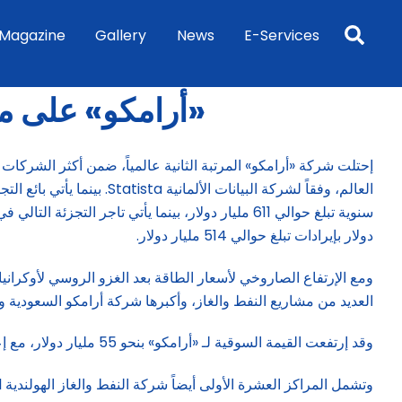
Sea
Magazine
Gallery
News
E-Services
«أرامكو» على مر
إحتلت شركة «أرامكو» المرتبة الثانية عالمياً، ضمن أكثر الشركات ت
العالم، وفقاً لشركة البيانات
دولار بإيرادات تبلغ حوالي 514 مليار دولار.
العديد من مشاريع النفط والغاز، وأكبرها شركة أرامكو السعودية والتي تبلغ إيرادا
وقد إرتفعت القيمة السوقية لـ «أرامكو» بنحو 55 مليار دولار، مع إعلان توزيعات إضافية للمستثمرين والحكومة.
وتشمل المراكز العشرة الأولى أيضاً شركة النفط والغاز الهولندية Vitol، و«بترو تشاينا»، وCNPC، بالإضافة إلى «إكسون موبيل» و«شل».