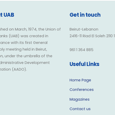
t UAB
Get in touch
shed on March, 1974, the Union of
Beirut-Lebanon
anks (UAB) was created in
2416-11 Riad El Soleh 2110 
nce with its first General
y meeting held in Beirut,
961 1 364 885
n, under the umbrella of the
dministrative Development
Useful Links
zation (AADO).
Home Page
Conferences
Magazines
Contact us