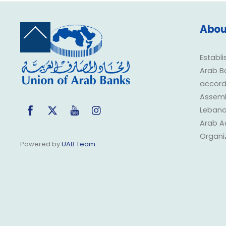
Abou
Back
To
Top
Establi
Arab B
accorda
Assembl
Facebook
Twitter
YouTube
Instagram
Lebano
Arab A
Organi
Powered by
UAB Team