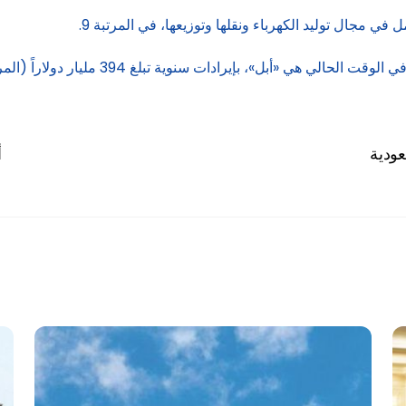
«أبل»، بإيرادات سنوية تبلغ 394 مليار دولاراً (المرتبة 8).
أ