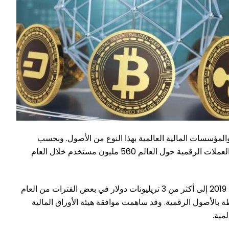
 والمؤسسات المالية العالمية بهذا النوع من الأصول. وبحسب
بيانات Coin Market Cap، إرتفع عدد الأصول الافتراضية المتداولة عالمياً إلى أكثر من 10 آلاف أصل رقمي، فيما تجاوز عدد مستخدمي العملات الرقمية حول العالم 560 مليون مستخدم خلال العام
كما شهدت القيمة السوقية للأصول الإفتراضية تقلبات كبيرة خلال السنوات الماضية، حيث إرتفعت من أقل من 200 مليار دولار في العام 2019 إلى أكثر من 3 تريليونات دولار في بعض الفترات من العام
تبطة بالأصول الرقمية. وقد ساهمت موافقة هيئة الأوراق المالية
مية.