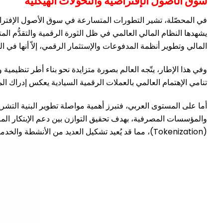
سوق الأصول الإفتراضية والتحوّلات الهيكلية
في المحصّلة، تشير التطورات المتسارعة في سوق الأصول الإفتراضية
يشهدها النظام المالي العالمي في ظل الثورة الرقمية والتقدُّم ال
المالي وتطوير أنظمة المدفوعات والإستثمار الرقمي، إلاّ أنها في ا
وفي هذا الإطار، يتّجه العالم بصورة متزايدة نحو بناء أطر تنظيمية 
تنامي الإهتمام العالمي بالعملات الرقمية السيادية يعكس إدراك ا
أما على المستوى العربي، فتبرز أهمية مواصلة تطوير البنية التشريع
والمؤسسات المصرفية، بهدف تحقيق التوازن بين دعم الإبتكار المالي
(Tokenization)، مما قد يُعيد تشكيل العديد من الأنشطة والخدمات المالية والمصرفية على المستوى العالمي والإقليمي خلال السنوات المقبلة.