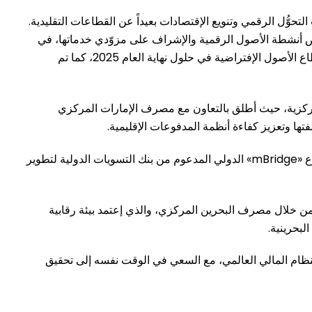
لتحوُّل الرقمي وتنويع الإقتصادات بعيداً عن القطاعات التقليدية.
 المجال، حيث قامت إمارة دبي بإنشاء هيئة تنظيم الأصول الإفتراضية في العام 2022 لتنظيم وترخيص أنشطة الأصول الرقمية والإشراف على مزوّدي خدماتها، في
إطار سعيها لترسيخ مكانتها كمركز عالمي للإقتصاد الرقمي. وإستقطبت دولة الإمارات إستثمارات تراكمية تجاوزت 25 مليار دولار في قطاع الأصول الإفتراضية في حلول نهاية العام 2025، كما تم
مركزية، حيث أطلق بالتعاون مع مصرف الإمارات المركزي
ها وتعزيز كفاءة أنظمة المدفوعات الإقليمية.
وقد إعتُبر مشروع «عابر» من أول المشاريع الثنائية للعملات الرقمية السيادية على مستوى العالم. كما إنضمّت السعودية لاحقاً إلى مشروع «mBridge» الدولي المدعوم من بنك التسويات الدولية لتطوير
من خلال مصرف البحرين المركزي، والذي إعتمد بيئة رقابية
للنظام المالي العالمي، مع السعي في الوقت نفسه إلى تحقيق