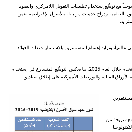
وصاً مع توسُّع إستخدام تطبيقات التمويل اللامركزي والعقود
ول العالمية بإدراج خدمات مرتبطة بالأصول الإفتراضية ضمن
تزايد.
عالمياً، وتزايد إهتمام المستثمرين بالإستثمارات ذات العوائد
وبحسب بيانات شركة Triple-A المتخصّصة في أبحاث العملات الرقمية، تجاوز عدد مستخدمي العملات المشفرة عالمياً 560 مليون مستخدم خلال العام 2025، ما يعكس التوسُّع المتسارع في إستخدام
الأوراق المالية والبورصات الأميركية على إطلاق صناديق
لمستثمرين
دفع شريحة من
تكنولوجيا