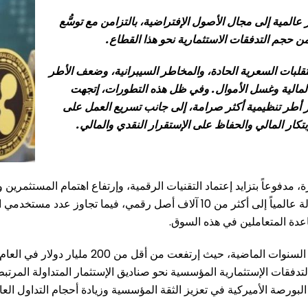
مية إلى مجال الأصول الإفتراضية، بالتزامن مع توسُّع
من حجم التدفقات الاستثمارية نحو هذا القطاع.
لتقلبات السعرية الحادة، والمخاطر السيبرانية، وضعف الأطر
 المالية وغسل الأموال. وفي ظل هذه التطورات، إتجهت
ير أطر تنظيمية أكثر صرامة، إلى جانب تسريع العمل على
بتكار المالي والحفاظ على الإستقرار النقدي والمالي.
 مدفوعاً بتزايد إعتماد التقنيات الرقمية، وإرتفاع اهتمام المستثمرين
يد التدفقات الإستثمارية المؤسسية نحو صناديق الإستثمار المتداولة المر
بورصة الأميركية في تعزيز الثقة المؤسسية وزيادة أحجام التداول العال