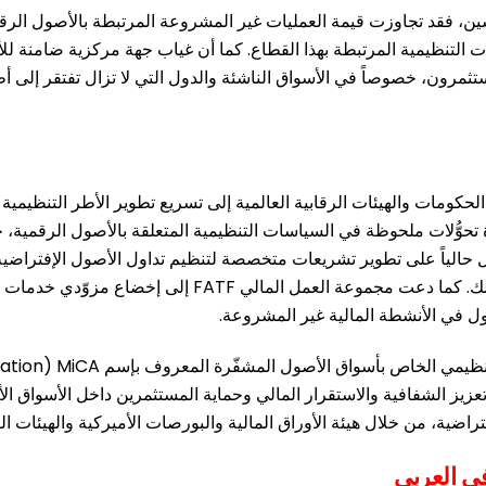
ليل بيانات البلوكشين، فقد تجاوزت قيمة العمليات غير المشروعة المرتبطة بالأ
اءات التنظيمية المرتبطة بهذا القطاع. كما أن غياب جهة مركزية ضامنة
ستثمرون، خصوصاً في الأسواق الناشئة والدول التي لا تزال تفتقر إلى أ
حكومات والهيئات الرقابية العالمية إلى تسريع تطوير الأطر التنظيمية 
حوُّلات ملحوظة في السياسات التنظيمية المتعلقة بالأصول الرقمية، خص
 حالياً على تطوير تشريعات متخصصة لتنظيم تداول الأصول الإفتراضية و
لمعايير مكافحة غسل الأموال وتمويل الإرهاب ومعايير أعرف عمي
ول في الأنشطة المالية غير المشروعة.
يز الشفافية والاستقرار المالي وحماية المستثمرين داخل الأسواق الأور
اضية، من خلال هيئة الأوراق المالية والبورصات الأميركية والهيئات الرق
ي العربي