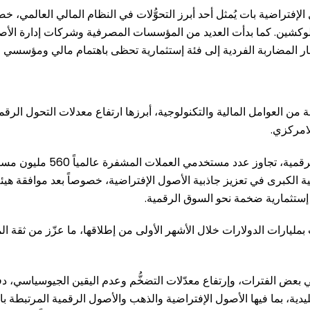
إفتراضية بات يُمثل أحد أبرز التحوُّلات في النظام المالي العالمي، خص
لبلوكشين. كما بدأت العديد من المؤسسات المصرفية وشركات إدارة الأص
طار المضاربة الفردية إلى فئة إستثمارية تحظى باهتمام مالي ومؤسسي م
من العوامل المالية والتكنولوجية، أبرزها ارتفاع معدلات التحول الرقمي 
لامركزي.
لكبرى في تعزيز جاذبية الأصول الإفتراضية، خصوصاً بعد موافقة هيئة 
ت إستثمارية ضخمة نحو السوق الرقمية.
ليارات الدولارات خلال الأشهر الأولى من إطلاقها، ما عزّز من ثقة ا
ي بعض الفترات، وإرتفاع معدّلات التضخُّم وعدم اليقين الجيوسياسي، 
دية، بما فيها الأصول الإفتراضية والذهب والأصول الرقمية المرتبطة بال