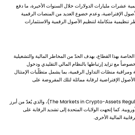
صول الرقمية عشرات مليارات الدولارات خلال السنوات الأخيرة، ما دفع
 للأصول الإفتراضية، وعدم خضوع العديد من المنصات الرقمية
طر تنظيمية متكاملة لتنظيم الأصول الرقمية والاستثمارات
الخاصة بهذا القطاع، بهدف الحدّ من المخاطر المالية والتشغيلية
وصاً مع تزايد إرتباطها بالنظام المالي التقليدي ودخول
مراقبة منصّات التداول الرقمية، بما يشمل متطلّبات الإمتثال
لك. كما دعت مجموعة العمل المالي FATF إلى إخضاع مزوّدي خدمات الأصول الإفتراضية لرقابة مماثلة لتلك المفروضة على
وفي السياق ذاته، أقرّ الإتحاد الأوروبي خلال العام 2024 الإطار التنظيمي الخاص بأسواق الأصول المشفّرة المعروف بإسم The Markets in Crypto-Assets Regulation) MiCA)، والذي يُعدّ من أبرز
وبية. كما إتجهت الولايات المتحدة إلى تشديد الرقابة على
ابية المالية الأخرى.