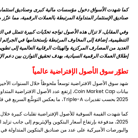
كما شهدت الأسواق دخول مؤسسات مالية كبرى وصناديق استثمار عال
صناديق الإستثمار المتداولة المرتبطة بالعملات الرقمية، مما عزّز 
وفي المقابل، لا تزال هذه الأصول تواجه تحدّيات كبيرة تتمثل في ا
التنظيمية، إضافة إلى المخاوف المرتبطة بإستخدامها في الجرائم
العديد من المصارف المركزية والهيئات الرقابية العالمية إلى تطو
إطلاق العملات الرقمية السيادية، بهدف تحقيق التوازن بين دعم الإ
تطوّر سوق الأصول الإفتراضية عالمياً
شهد سوق الأصول الافتراضية توسعاً ملحوظاً خلال السنوات الأخيرة،
2025 بحسب تقديرات Triple-A، ما يعكس التوسُّع السريع في قاعدة المتعاملين في هذه السوق.
2025، مدفوعة بإرتفاع أسعار البتكوين والإيثريوم إلى جانب تزا
والبورصات الأميركية على عدد من صناديق البتكوين المتداولة في ال