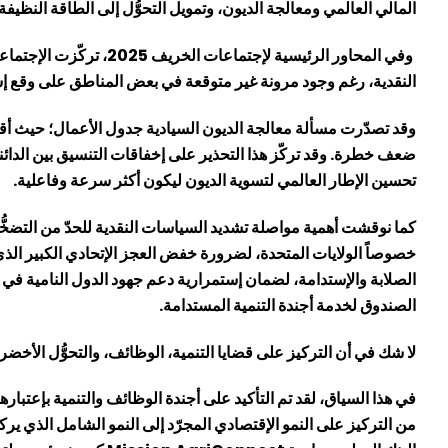
المالي العالمي ومعالجة الديون، وتمويل التحوُّل إلى الطاقة النظيفة
وفي المحاور الرئيسية 
النقدية، رغم وجود مرونة غير متوقعة في بعض المناطق على وقع إستم
وقد تصدّرت مسألة معالجة الديون السيادية جدول الأعمال؛ حيث أقرّ 
ضعف خطرة. وقد تركّز هذا التحذير على إخفاقات التنسيق بين الدائني
تحسين الإطار العالمي لتسوية الديون ليكون أكثر سرعة وفاعلية.
كما نوقشت أهمية مواصلة تشديد السياسات النقدية للحدّ من التضخّ
خصوصاً الولايات المتحدة، لضرورة خفض العجز الإتحادي الكبير الذ
الصلابة والإستدامة، لضمان إستمرارية دعم جهود الدول النامية في بنا
الصندوق لخدمة أجندة التنمية المستدامة.
لا شك في أن التركيز على قضايا التنمية، الوظائف، والتحوُّل الأخض
في هذا السياق، لقد تم التأكيد على أجندة الوظائف والتنمية بإعتبار
من التركيز على النمو الإقتصادي المجرّد إلى النمو الشامل الذي ير