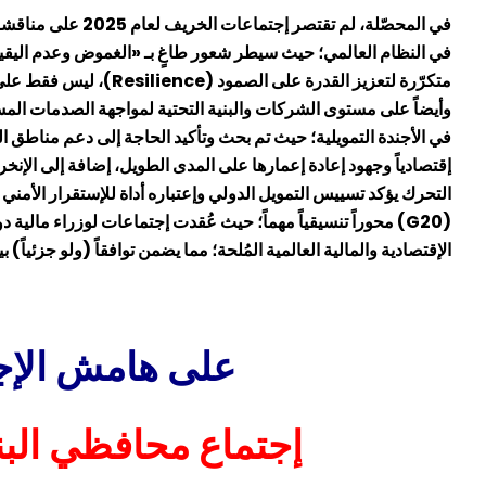
في المحصّلة، لم تقت
في النظام العالمي؛ حيث سيطر شعور طاغٍ بـ «الغموض وعدم اليقي
متكرّرة لتعزيز القدرة على الصمود (
Resilience
)، ليس فقط على 
وأيضاً على مستوى الشركات والبنية التحتية لمواجهة الصدمات الم
في الأجندة التمويلية؛ حيث تم بحث وتأكيد الحاجة إلى دعم مناطق 
إقتصادياً وجهود إعادة إعمارها على المدى الطويل، إضافة إلى الإنخر
التحرك يؤكد تسييس التمويل الدولي وإعتباره أداة للإستقرار الأم
(
G20
) محوراً تنسيقياً مهماً؛ حيث عُقدت إجتماعات لوزراء مالي
الإقتصادية والمالية العالمية المُلحة؛ مما يضمن توافقاً (ولو جزئياً) 
على هامش الإجت
إجتماع محافظي الب