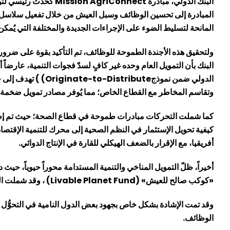
البنك الدولي، مبادرة
Mission AgriConnect
كحدث رئيسي لتوضي
المبادرة إلى تحسين الوظائف وسبل العيش من خلال تفعيل سلاسل 
المانحة لتسليط الضوء على الإجراءات الجديدة والمختلفة التي يُمكن إ
ولتحقيق هذه الأجندة الطموحة للوظائف، تم التأكيد بقوة على ضرورة
البنك بأن التمويل العام وحده غير كافٍ لسدّ فجوات التنمية، عارضاً أ
الدولي ضمن نموذج
Originate-to-Distribute
) ) تهدف إلى 
وتقاسم المخاطر مع القطاع الخاص؛ مما يُوفر مصادر تمويل ضخمة لإنش
كما شملت التحركات مبادرات طموحة في قطاع الصحة؛ حيث تم إط
كيفية تحويل الإستثمار في النظم الصحية إلى محرك للتنمية الإقت
أفريقيا، مع الإقرار بالضعف الهيكلي للقارة في الإنتاج الدوائي.
أخيراً، ظلّ التمويل المناخي والتنمية المستدامة محوراً حيوياً، حيث
«كوكب صالح للعيش» (
Livable Planet Fund
) ، وقد شملت الت
وقد تمت الإشادة بشكل خاص بجهود بعض الدول النامية في التحوُّل إ
الوظائف.