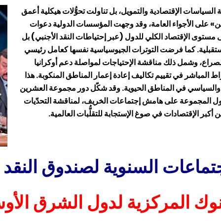
صر إجتماعات الخريف لعام 2025 على مناقشة السياسات الإقتصادية والتمويل، بل تناولت تحوُّلات هيكلية أعمق
ن» على الأجواء العامة، وقد وجهت المؤسسات الدولية دعوات
مستوى الإقتصاد الكلي للدول (عبر إحتياطات النقد الأجنبي) بل
ستقبلية. كما فرضت التوترات الجيوسياسية نفسها كعامل رئيسي
الصراع، وشمل ذلك مناقشة الإحتياجات لمواصلة دعم أوكرانيا
اط المباشر في تقييم تكاليف إعادة إعمار المناطق المنكوبة. هذا
ني والسياسي في المناطق الحيوية. وقد شكّل دور مجموعة العشرين
ة دول المجموعة على هامش إجتماعات الخريف، لمناقشة التحدّيات
بين أكبر الإقتصادات في صوغ الإستجابة للتقلُّبات العالمية.
ماعات السنوية لصندوق النقد وا
نوك المركزية لدول الشرق الأ