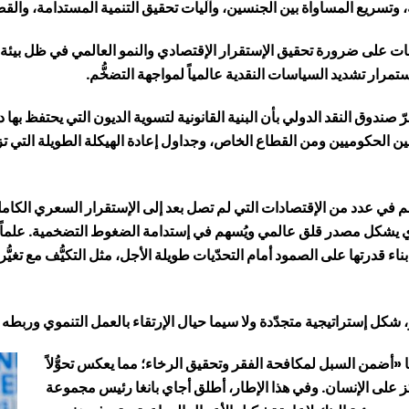
، وتسريع المساواة بين الجنسين، وآليات تحقيق التنمية المستدامة، والقضاي
لإجتماعات الخريف 2025، تركّزت الإجتماعات على ضرورة تحقيق الإستقرار الإقتصادي والنمو الع
رار تشديد السياسات النقدية عالمياً لمواجهة التضخُّم.
صندوق النقد الدولي بأن البنية القانونية لتسوية الديون التي يحتفظ بها
ن الحكوميين ومن القطاع الخاص، وجداول إعادة الهيكلة الطويلة التي تزي
ُم في عدد من الإقتصادات التي لم تصل بعد إلى الإستقرار السعري الكام
ي يشكل مصدر قلق عالمي ويُسهم في إستدامة الضغوط التضخمية. علماً أن 
ء قدرتها على الصمود أمام التحدّيات طويلة الأجل، مثل التكيُّف مع تغيُّر
ر، شكل إستراتيجية متجدّدة ولا سيما حيال الإرتقاء بالعمل التنموي وربط
ها «أضمن السبل لمكافحة الفقر وتحقيق الرخاء؛ مما يعكس تحوُّلاً
كز على الإنسان. وفي هذا الإطار، أطلق أجاي بانغا رئيس مجموعة