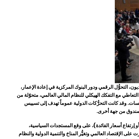
 على إستقرار الأسعار، إدارة الديون، التحوُّل الرقمي ودور البنوك المركزية في إعادة الإعمار،
التعاطي مع التفكك الهيكلي للنظام المالي العالمي، متحوّلة من
ت. وقد كانت التحرُّكات الدولية عموماً تهدف إلى تسييس
لصندوق من جهة أخرى.
التي كانت تبحث في مجالات الركود أو إرتفاع أسعار الفائدة)، على وقع المستجدات السياسية،
على الإقتصاد العالمي وتغيُّر المناخ والتنمية الدولية والنظام