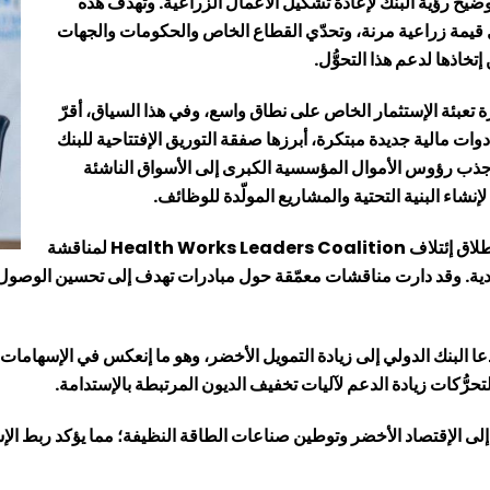
ح رؤية البنك لإعادة تشكيل الأعمال الزراعية. وتهدف هذه
قيمة زراعية مرنة، وتحدّي القطاع الخاص والحكومات والجهات
تخاذها لدعم هذا التحوُّل.
 تعبئة الإستثمار الخاص على نطاق واسع، وفي هذا السياق، أقرّ
دوات مالية جديدة مبتكرة، أبرزها صفقة التوريق الإفتتاحية للبنك
جذب رؤوس الأموال المؤسسية الكبرى إلى الأسواق الناشئة
اء البنية التحتية والمشاريع المولّدة للوظائف.
لاق إئتلاف
Health Works Leaders Coalition
لمناقشة
صادية. وقد دارت مناقشات معمّقة حول مبادرات تهدف إلى تحسين الوصول
 دعا البنك الدولي إلى زيادة التمويل الأخضر، وهو ما إنعكس في الإسهامات
حرُّكات زيادة الدعم لآليات تخفيف الديون المرتبطة بالإستدامة.
لى الإقتصاد الأخضر وتوطين صناعات الطاقة النظيفة؛ مما يؤكد ربط الإس