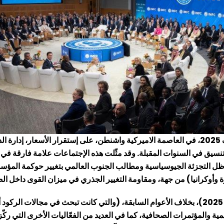
ركّزت الإجتماعات السنوية لصندوق النقد والبنك الدوليين في خريف 2025، في العاصمة الاميركية واشنطن،
التنسيق في السنوات المقبلة. وقد مثّلت هذه الإجتماعات علامة فارقة في 
ل التجزئة الجيوسياسية ومطالب الجنوب العالمي بتغيير حوكمة المؤسسا
ة وأوكرانيا) من جهة، ومقاومة التغيير الجذري في ميزان القوى داخل ا
جاء إنعقاد الإجتماعات السنوية (ما بين 13 و18 تشرين الأول/ أكتوبر 2025)، بخلاف الأعوام السابقة، (و
ية والمؤتمرات الصحافية، كما في العديد من الفعّاليات الأخرى التي ركّزت 