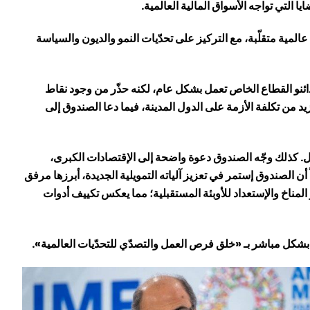
ا التي تواجه الأسواق المالية العالمية.
المي في ظل بيئة عالمية متقلّبة، مع التركيز على تحدّيات النمو والديون والسياسة
 دائنو القطاع الخاص تعمل بشكل عام، لكنه حذّر من وجود نقاط
د من تكلفة الأزمة على الدول المدينة، فيما دعا الصندوق إلى
ل. كذلك وجّه الصندوق دعوة واضحة إلى الإقتصادات الكبرى،
الصندوق إستمر في تعزيز آلياته التمويلية الجديدة، أبرزها مرفق
 المناخ والإستعداد للأوبئة المستقبلية؛ مما يعكس تكييف أدوات
ه بشكل مباشر بـ «خلق فرص العمل والتصدّي للتحدّيات العالمية».