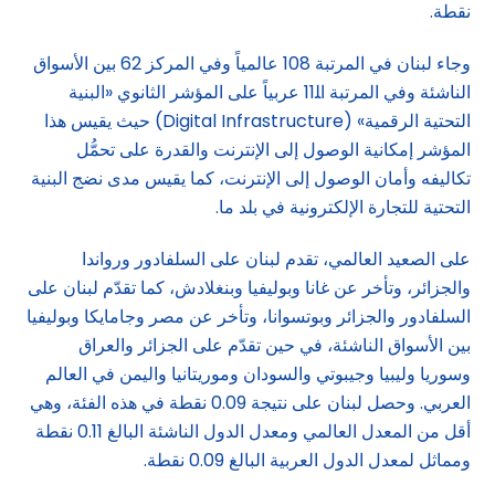
نقطة.
وجاء لبنان في المرتبة 108 عالمياً وفي المركز 62 بين الأسواق
الناشئة وفي المرتبة اﻠ11 عربياً على المؤشر الثانوي «البنية
التحتية الرقمية» (Digital Infrastructure) حيث يقيس هذا
المؤشر إمكانية الوصول إلى الإنترنت والقدرة على تحمُّل
تكاليفه وأمان الوصول إلى الإنترنت، كما يقيس مدى نضج البنية
التحتية للتجارة الإلكترونية في بلد ما.
على الصعيد العالمي، تقدم لبنان على السلفادور ورواندا
والجزائر، وتأخر عن غانا وبوليفيا وبنغلادش، كما تقدّم لبنان على
السلفادور والجزائر وبوتسوانا، وتأخر عن مصر وجامايكا وبوليفيا
بين الأسواق الناشئة، في حين تقدّم على الجزائر والعراق
وسوريا وليبيا وجيبوتي والسودان وموريتانيا واليمن في العالم
العربي. وحصل لبنان على نتيجة 0.09 نقطة في هذه الفئة، وهي
أقل من المعدل العالمي ومعدل الدول الناشئة البالغ 0.11 نقطة
ومماثل لمعدل الدول العربية البالغ 0.09 نقطة.