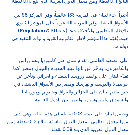
البالغ 0.11 نقطة ومن معدل الدول العربية الذي بلغ 0.10 نقطة.
أخيراً، جاء لبنان في المرتبة 133 عالمياً، وفي المركز 68 بين
الأسواق الناشئة وفي المرتبة اﻠ11 عربياً على المؤشر الثانوي
«الإطار التنظيمي والأخلاقيات» (Regulation & Ethics)
حيث يُقيّم هذا المؤشرالأطر القانونية القوية وآليات التنفيذ في
دولة ما.
على الصعيد العالمي، تقدم لبنان على كامبوديا وهندوراس
والكاميرون، وتأخّر عن بابوا غينيا الجديدة والنيبال ومصر. كما
تقدّم لبنان على بوليفيا وروسيا البيضاء والجزائر، وتأخر عن
غواتيمالا والبوسنة والهرسك ومصر بين الأسواق الناشئة، في
حين تقدم لبنان على الجزائر والعراق وجيبوتي وموريتانيا
والسودان وليبيا وسوريا واليمن بين الدول العربية.
وحصل لبنان على نتيجة 0.08 نقطة في هذه الفئة، وهي أدنى
من المعدل العالمي ومعدل الدول الناشئة البالغ 0.12 نقطة ومن
معدل الدول العربية الذي بلغ 0.09 نقطة.