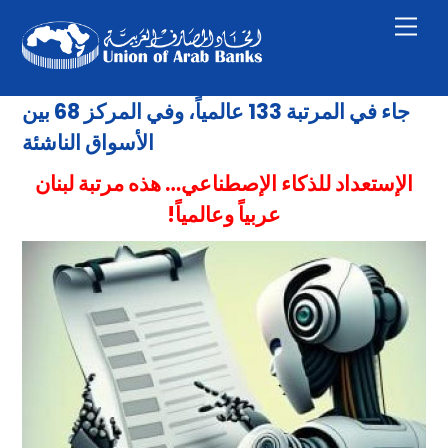
Skip
Men
to
content
جاء في المرتبة
133
عالمياً، وفي المركز
68
بين
الأسواق الناشئة
الإستعداد للذكاء الإصطناعي
…
هذه مرتبة لبنان
عربياً وعالمياً!