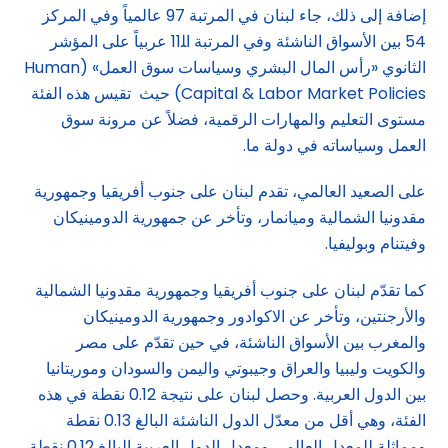
إضافة إلى ذلك، جاء لبنان في المرتبة 97 عالمياً وفي المركز
54 بين الأسواق الناشئة وفي المرتبة اﻠ11 عربياً على المؤشر
الثانوي «رأس المال البشري وسياسات سوق العمل» (Human
Capital & Labor Market Policies) حيث تقيس هذه الفئة
مستوى التعليم والمهارات الرقمية، فضلاً عن مرونة سوق
العمل وسياساته في دولة ما.
على الصعيد العالمي، تقدم لبنان على جنوب أفريقيا وجمهورية
مقدونيا الشمالية وميانمار، وتأخر عن جمهورية الدومينيكان
وفيتنام وبوليفيا.
كما تقدّم لبنان على جنوب أفريقيا وجمهورية مقدونيا الشمالية
والأرجنتين، وتأخر عن الاكوادور وجمهورية الدومينيكان
والمغرب بين الأسواق الناشئة، في حين تقدّم على مصر
والكويت وليبيا والعراق وجيبوتي واليمن والسودان وموريتانيا
بين الدول العربية. وحصل لبنان على نتيجة 0.12 نقطة في هذه
الفئة، وهي أقل من معدّل الدول الناشئة البالغ 0.13 نقطة
ومماثلة للمعدل العالمي ومعدل الدول العربية البالغ 0.12 نقطة.