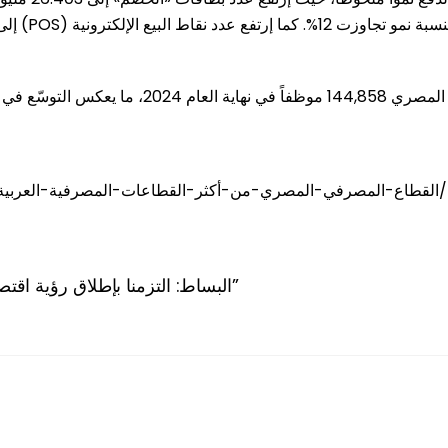
 على إمتداد الجمهورية.
البساط: التزمنا بإطلاق رؤية اقتصادية شاملة “لبنان 2035 – نحو استعادة الثقة”