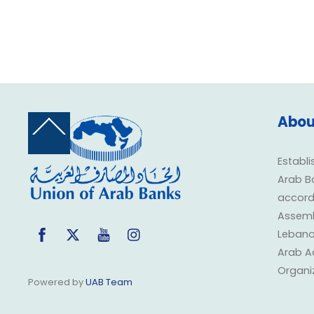
Abou
Back
To
Top
Establi
Arab B
accorda
Assembl
Facebook
Twitter
YouTube
Instagram
Lebano
Arab A
Organi
Powered by
UAB Team