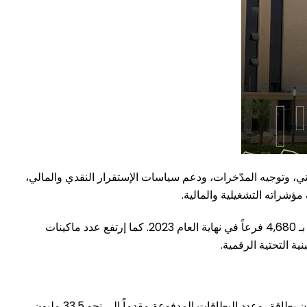
ي، وتوجيه المدّخرات، ودعم سياسات الإستقرار النقدي والمالي،
ؤشراته التشغيلية والمالية.
ويضم القطاع المصرفي المصري 36 مصرفاً، تُشرف على شبكة واسعة من الفروع بلغ عددها 4,775 فرعاً في نهاية العام 2024، مقارنة بـ 4,680 فرعاً في نهاية العام 2023. كما إرتفع عدد ماكينات
في سياق التوسع في الخدمات المالية الإلكترونية، شهدت أدوات الدفع نمواً ملحوظاً، حيث إرتفع عدد بطاقات «الخصم» إلى 26.403 مليون بطاقة، وعدد البطاقات المدفوعة مقدماً إلى نحو 33.5 مليون