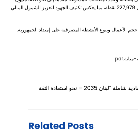
بطاقة، فيما قفز عدد بطاقات الائتمان إلى نحو 6.3 مليون بطاقة، بنسبة نمو تجاوزت 12%. كما إرتفع عدد نقاط البيع الإلكترونية (POS) إلى 227,978 نقطة، بما يعكس تكثيف الجهود لتعزيز الشمول المالي
Related Posts