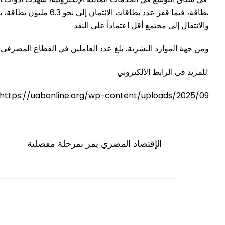
والانتقال إلى مجتمع أقل اعتماداً على النقد.
ومن جهة الموارد البشرية، بلغ عدد العاملين في القطاع المصرفي المصري 144,858 موظفاً في نهاية العام 2024، ما يعكس التوسّع في حجم الأعمال وتنوع الأنشطة المصرفية
للمزيد في الرابط الالكتروني:
https://uabonline.org/wp-content/uploads/2025/09/القطاع-المصرفي-المصري-من-أكثر-القطاعات-المصرفية-العربية-متانة.pdf
الإقتصاد المصري يمر بمرحلة مفصلية