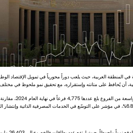
ي المنطقة العربية، حيث يلعب دوراً محورياً في تمويل الإقتصاد الوطن
لية، أن يُحافظ على متانته وإستقراره، مع تحقيق نمو ملحوظ في مختلف م