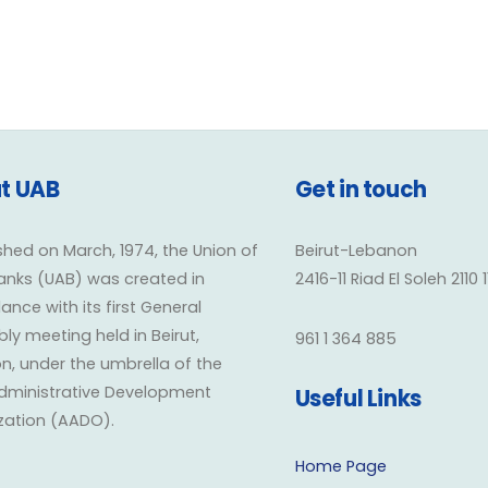
t UAB
Get in touch
shed on March, 1974, the Union of
Beirut-Lebanon
anks (UAB) was created in
2416-11 Riad El Soleh 2110 
nce with its first General
y meeting held in Beirut,
961 1 364 885
n, under the umbrella of the
dministrative Development
Useful Links
zation (AADO).
Home Page