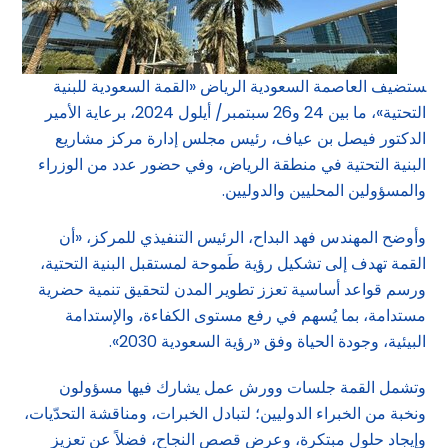
ستضيف العاصمة السعودية الرياض «القمة السعودية للبنية
التحتية»، ما بين 24 و26 سبتمبر/ أيلول 2024، برعاية الأمير
الدكتور فيصل بن عياف، رئيس مجلس إدارة مركز مشاريع
البنية التحتية في منطقة الرياض، وفي حضور عدد من الوزراء
والمسؤولين المحليين والدوليين.
وأوضح المهندس فهد البداح، الرئيس التنفيذي للمركز، «أن
القمة تهدف إلى تشكيل رؤية طَموحة لمستقبل البنية التحتية،
ورسم قواعد أساسية تعزز تطوير المدن لتحقيق تنمية حضرية
مستدامة، بما يُسهم في رفع مستوى الكفاءة، والإستدامة
البيئية، وجودة الحياة وفق «رؤية السعودية 2030».
وتشمل القمة جلسات وورش عمل يشارك فيها مسؤولون
ونخبة من الخبراء الدوليين؛ لتبادل الخبرات، ومناقشة التحدّيات،
وإيجاد حلول مبتكرة، وعرض قصص النجاح، فضلاً عن تعزيز