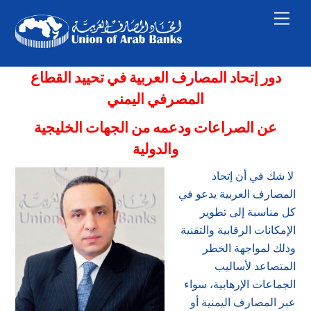
Skip
Men
to
content
دور إتحاد المصارف العربية في تحييد القطاع
المصرفي اليمني
عن الصراعات ودعمه من الجهات الخليجية
والدولية
لا شك في أن إتحاد
المصارف العربية يدعو في
كل مناسبة إلى تطوير
الإمكانات الرقابية والتقنية
وذلك لمواجهة الخطر
المتصاعد لأساليب
الجماعات الإرهابية، سواء
عبر المصارف اليمنية أو