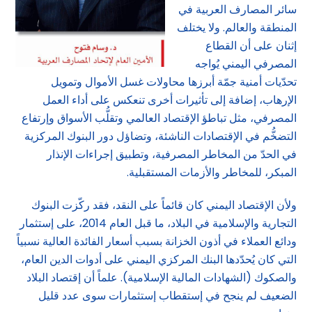
سائر المصارف العربية في
المنطقة والعالم. ولا يختلف
إثنان على أن القطاع
المصرفي اليمني يُواجه
تحدّيات أمنية جمّة أبرزها محاولات غسل الأموال وتمويل
الإرهاب، إضافة إلى تأثيرات أخرى تنعكس على أداء العمل
المصرفي، مثل تباطؤ الإقتصاد العالمي وتقلُّب الأسواق وإرتفاع
التضخُّم في الإقتصادات الناشئة، وتضاؤل دور البنوك المركزية
في الحدّ من المخاطر المصرفية، وتطبيق إجراءات الإنذار
المبكر، للمخاطر والأزمات المستقبلية.
ولأن الإقتصاد اليمني كان قائماً على النقد، فقد ركّزت البنوك
التجارية والإسلامية في البلاد، ما قبل العام 2014، على إستثمار
ودائع العملاء في أذون الخزانة بسبب أسعار الفائدة العالية نسبياً
التي كان يُحدّدها البنك المركزي اليمني على أدوات الدين العام،
والصكوك (الشهادات المالية الإسلامية). علماً أن إقتصاد البلاد
الضعيف لم ينجح في إستقطاب إستثمارات سوى عدد قليل