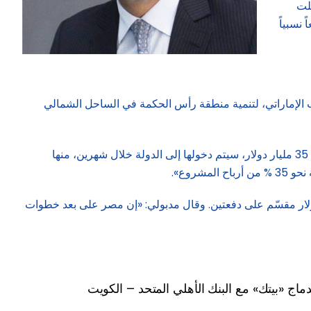
لت
نسبياً
الإماراتي، لتنمية منطقة رأس الحكمة في الساحل الشمالي
وأكد رئيس مجلس الوزراء مدبولي «أن المشروع بالشراكة بين مصر ودولة الإمارات، وسيتضمّن الشق الأول إستثماراً أجنبياً مباشراً بقيمة 35 مليار دولار، سيتم دخولها إلى الدولة خلال شهرين، منها
تدشين مدينة متكاملة في رأس الحكمة على مساحة 40600 فدان بتمويل من دولة الإمارات، يصل إلى 35 مليار دولار مقسّم على دفعتين. وقال مدبولي: «إن مصر على بعد خطوات
دماج «بيتك» مع البنك الأهلي المتحد – الكويت