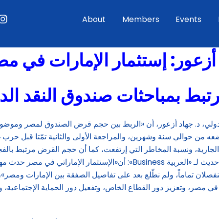
ouTube
Instagram
About
Members
Events
 أزعور:
إستثمار الإمارات في م
يرتبط بمباحثات صندوق النقد الد
دولي، د. جهاد أزعور، أن «الربط بين حجم قرض الصندوق لمصر وموضو
عه من حوالي سنة وشهرين، والمراجعة الأولى والثانية تمّتا قبل حرب 
 الجارية، ونسبة المخاطر التي إرتفعت، كما أن حجم القرض مرتبط بالف
التمويلية وليست له علاقة بجوانب سياسية». وأضاف د. أزعور في حديث لـ «العربية Business»: أن«الإستثمار الإماراتي 
صلان تماماً، ولم نطّلع بعد على تفاصيل الصفقة بين الإمارات ومصر»، 
ي مصر، وتعزيز دور القطاع الخاص، وتفعيل دور الحماية الإجتماعية، 