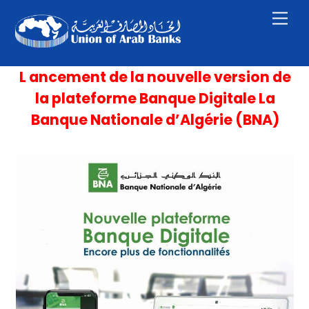
Skip
Men
to
content
L ancement de la nouvelle version de
la plateforme Banque Digitale La
Banque Nationale d’Algérie (BNA)