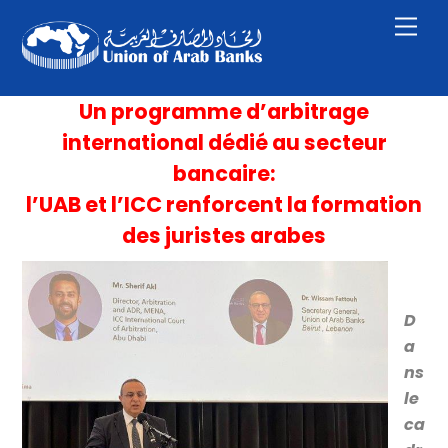
Skip
Men
to
content
Un programme d’arbitrage
international dédié au secteur
bancaire:
l’UAB et l’ICC renforcent la formation
des juristes arabes
D
a
ns
le
ca