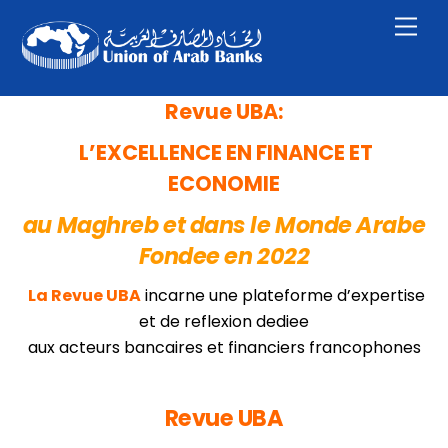
Skip
Men
to
content
Revue UBA:
L’EXCELLENCE EN FINANCE ET
ECONOMIE
au Maghreb et dans le Monde Arabe
Fondee en 2022
La Revue UBA
incarne une plateforme d’expertise
et de reflexion dediee
aux acteurs bancaires et financiers francophones
Revue UBA