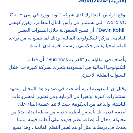
(العربية)-29/01/2024
توقع الرئيس المشارك لدى شركة ” أوت وورد في سي – Out
ward VC” التي تستثمر في رأس المال المغامر، ديفين كوهلي
-Devin Kohli”، أن تصبح السعودية خلال السنوات العشر
القادمة، مركزا للتكنولوجيا المالية، وذلك لما تتمتع به من تواجد
للتكنولوجيا ودعم حكومي ورسملة قوية لدى البنوك.
وأضاف في مقابلة مع “العربية Business”، أن قطاع
التكنولوجيا المالية في السعودية يتحرك بسركة كبيرة جدا خلال
السنوات القليلة الأخيرة.
وقال إن السعودية اليوم أصبحت في صدارة هذا المجال وتشهد
استثمارات كبيرة، وتغيرا في الرقابة وفي تطوير المشروعات
الناشئة، والدعم من الحكومة حيث لا تتم عملية البناء على
أنظمة قديمة بل تأسيس أنظمة حديثة من نقطة البداية بدلا من
محاولة إدخال أو إضافة نظم جديدة على أنظمة قيمة مثلما
يحدث في بريطانيا مثل أو يتم تغيير النظم القائمة ، وهذا يضع