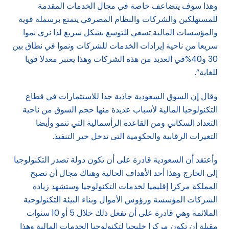
وهذا سوف يتضاعف خاصة في مجال الخدمات المقدمة
للمستهلكين والشركات والنظام المصرفي يتمتع برسملة قوية
والمؤسسات المالية تسعي للتوسع بشكل سريع لذا نرى نموا
سريعا من ناحية إيرادات الخدمات للشركات ونموا في نطاق بين
30 و40%في العديد من هذه الشركات وهذا يعتبر معدلا قويا
للغاية”.
وقال إن السوق السعودية جاذبة جدا للاستثمارات في قطاع
التكنولوجيا المالية لأسباب عديدة منها حجم السوق من ناحية
التعداد السكاني ومن القاعدة الرأسمالية التي تنمو وأيضا
التغيرات الرقابية والحكومية التى تدخل خير التنفيذ.
وأعتقد أن السعودية قادرة على أن تكون دولة تصدر التكنولوجيا
إلى الخارج وهذا أحد الأهداف الحالية وهناك مجال أن تصبح
المملكة مركزا إقليميا لخدمات التكنولوجيا وستشهد زيادة
الشركات المؤسسة ورؤوس الأموال وبناء البيئة التكنولوجية
الملائمة وهي قادرة على أن تفعل ذلك خلال 5 أو 10 سنوات
مقبلة أن تكون مركزا خليجيا لتكنولوجيا الخدمات المالية وهذا