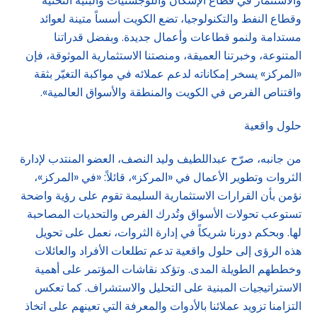
والاستثمار في قطاع الإسكان واللوجستيات والبنية التحتية
وقطاع النفط والتكنولوجيا، تضع الكويت أسساً متينة لعوائد
مستدامة ولنمو قطاعات وأعمال جديدة. وبفضل قدراتنا
المتنوعة، وخبرتنا العميقة، ومنصتنا الاستثمارية الموثوقة، فإن
«المركز» يسخر إمكاناته لدعم عملائه في مواكبة التغيّر بثقة
واقتناص الفرص في الكويت والمنطقة والأسواق العالمية».
حلول واقعية
من جانبه، صرّح عبداللطيف وليد النصف، العضو المنتدب لإدارة
الثروات وتطوير الأعمال في «المركز»، قائلاً: «في «المركز»،
نؤمن بأن القرارات الاستثمارية السليمة تقوم على رؤية واضحة
تستوعب تحولات الأسواق وتُدرك الفرص والتحديات المصاحبة
لها. وبحكم دورنا شريكاً في إدارة الثروات، نعمل على تحويل
هذه الرؤى إلى حلول واقعية تدعم تطلعات الأفراد والعائلات
وخططهم الطويلة المدى. وتؤكد نقاشات المؤتمر على أهمية
الاستراتيجيات المبنية على التحليل والاستشراف. كما تعكس
التزامنا تزويد عملائنا بالأدوات والمعرفة التي تعينهم على اتخاذ