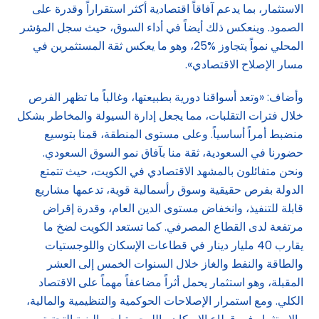
الاستثمار، بما يدعم آفاقاً اقتصادية أكثر استقراراً وقدرة على
الصمود. وينعكس ذلك أيضاً في أداء السوق، حيث سجل المؤشر
المحلي نمواً يتجاوز %25، وهو ما يعكس ثقة المستثمرين في
مسار الإصلاح الاقتصادي».
وأضاف: «وتعد أسواقنا دورية بطبيعتها، وغالباً ما تظهر الفرص
خلال فترات التقلبات، مما يجعل إدارة السيولة والمخاطر بشكل
منضبط أمراً أساسياً. وعلى مستوى المنطقة، قمنا بتوسيع
حضورنا في السعودية، ثقة منا بآفاق نمو السوق السعودي.
ونحن متفائلون بالمشهد الاقتصادي في الكويت، حيث تتمتع
الدولة بفرص حقيقية وسوق رأسمالية قوية، تدعمها مشاريع
قابلة للتنفيذ، وانخفاض مستوى الدين العام، وقدرة إقراض
مرتفعة لدى القطاع المصرفي. كما تستعد الكويت لضخ ما
يقارب 40 مليار دينار في قطاعات الإسكان واللوجستيات
والطاقة والنفط والغاز خلال السنوات الخمس إلى العشر
المقبلة، وهو استثمار يحمل أثراً مضاعفاً مهماً على الاقتصاد
الكلي. ومع استمرار الإصلاحات الحوكمية والتنظيمية والمالية،