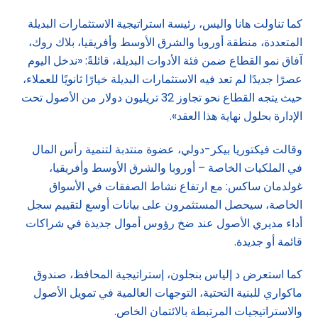
كما تناولت هانا واليس، رئيسة استراتيجية الاستثمارات البديلة
المتعددة، منطقة أوروبا والشرق الأوسط وأفريقيا، بلاك روك،
آفاق نمو القطاع ضمن فئة الأدوات البديلة، قائلةً: «ندخل اليوم
عصرًا جديدًا لم تعد فيه الاستثمارات البديلة خيارًا ثانويًا للعملاء،
حيث يتجه القطاع نحو تجاوز 32 تريليون دولار من الأصول تحت
الإدارة بحلول نهاية هذا العقد».
وقالت فيكتوريا بيكر-دولي، عضوة منتدبة لتنمية رأس المال
في الملكيات الخاصة – أوروبا والشرق الأوسط وأفريقيا،
غولدمان ساكس: مع ارتفاع نشاط الصفقات في الأسواق
الخاصة، سيحصل المستثمرون على بيانات أوسع لتقييم سجل
أداء مديري الأصول عند ضخ رؤوس أموال جديدة في شراكات
قائمة أو جديدة.
كما استعرض د إلياس بنجلون، إستراتيجية المحافظ، صندوق
ماكواري للبنية التحتية، التوجهات العالمية في تمويل الأصول
والاستراتيجيات المرتبطة بالائتمان الخاص.