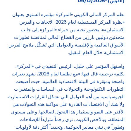
(القبس)-09/12/2025
نظم المركز المالي الكويتي «المركز» مؤتمره السنوي بعنوان
«نظرة المركز المستقبلية لعام 2026: الاتجاهات والفرص
الاستثمارية»، بحضور نخبة من خبراء «المركز» إلى جانب
متحدثين دوليين بارزين من القطاع المالي لمناقشة تطورات
الأسواق العالمية والإقليمية والعوامل التي تُشكّل ملامح الفرص
الاستثمارية خلال العام المقبل.
واستهل المؤتمر علي خليل، الرئيس التنفيذي في «المركز»،
بكلمة ترحيبية قال فيها: «مع تطلعنا لعام 2026، نشهد تغيرات
واضحة ومؤثرة في البيئة الاقتصادية العالمية، حيث أصبحت
التطورات التكنولوجية والتحولات في السياسات والمتغيرات
الجيوسياسية من أهم العوامل التي تشكل القرارات الاستثمارية.
ولا شك أن الاقتصادات القادرة على مواكبة هذه التحولات هي
الأقدر على النمو واستثمار هذا التحول لصالحها. وعلى مستوى
المنطقة، وبالأخص الكويت، نرى زخماً متزايداً للإصلاحات
وتطوراً في تبني معايير الحوكمة، وتحديداً أكثر دقة لأولويات