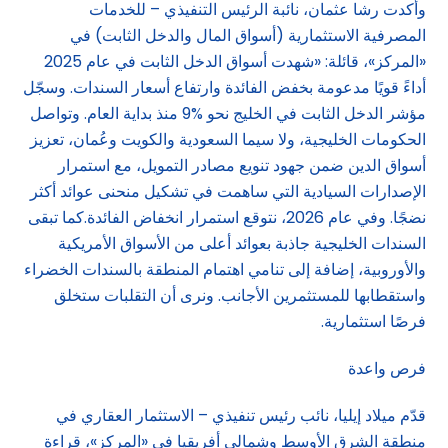
وأكدت رشا عثمان، نائبة الرئيس التنفيذي – للخدمات
المصرفية الاستثمارية (أسواق المال والدخل الثابت) في
«المركز»، قائلة: «شهدت أسواق الدخل الثابت في عام 2025
أداءً قويًا مدعومة بخفض الفائدة وارتفاع أسعار السندات. وسجّل
مؤشر الدخل الثابت في الخليج نحو %9 منذ بداية العام. وتواصل
الحكومات الخليجية، ولا سيما السعودية والكويت وعُمان، تعزيز
أسواق الدين ضمن جهود تنويع مصادر التمويل، مع استمرار
الإصدارات السيادية التي ساهمت في تشكيل منحنى عوائد أكثر
نضجًا. وفي عام 2026، نتوقع استمرار انخفاض الفائدة.كما تبقى
السندات الخليجية جاذبة بعوائد أعلى من الأسواق الأمريكية
والأوروبية، إضافة إلى تنامي اهتمام المنطقة بالسندات الخضراء
واستقطابها للمستثمرين الأجانب. ونرى أن التقلبات ستخلق
فرصًا استثمارية.
فرص واعدة
قدّم ميلاد إيليا، نائب رئيس تنفيذي – الاستثمار العقاري في
منطقة الشرق الأوسط وشمالي أفريقيا في «المركز»، قراءة