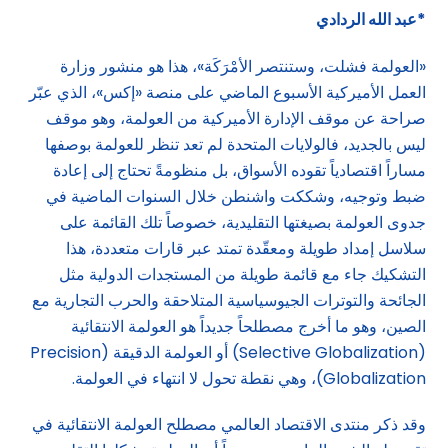
*عبد الله الردادي
«العولمة فشلت، وستنتصر الأمْرَكَة»، هذا هو منشور وزارة
العمل الأميركية الأسبوع الماضي على منصة «إكس»، الذي عبّر
صراحة عن موقف الإدارة الأميركية من العولمة، وهو موقف
ليس بالجديد، فالولايات المتحدة لم تعد تنظر للعولمة بوصفها
مساراً اقتصادياً تقوده الأسواق، بل منظومةً تحتاج إلى إعادة
ضبط وتوجيه، وشككت واشنطن خلال السنوات الماضية في
جدوى العولمة بصيغتها التقليدية، خصوصاً تلك القائمة على
سلاسل إمداد طويلة ومعقّدة تمتد عبر قارات متعددة، هذا
التشكيك جاء مع قائمة طويلة من المستجدات الدولية مثل
الجائحة والتوترات الجيوسياسية المتلاحقة والحرب التجارية مع
الصين، وهو ما أخرج مصطلحاً جديداً هو العولمة الانتقائية
(Selective Globalization) أو العولمة الدقيقة (Precision
Globalization)، وهي نقطة تحول لا انتهاء في العولمة.
وقد ذكر منتدى الاقتصاد العالمي مصطلح العولمة الانتقائية في