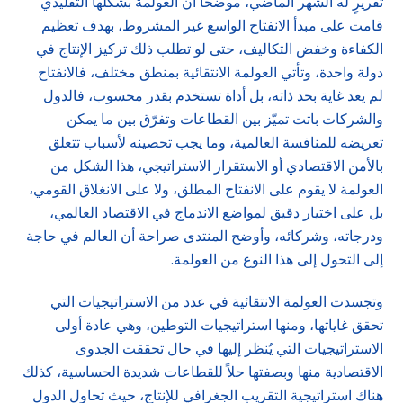
تقريرٍ له الشهر الماضي، موضحاً أن العولمة بشكلها التقليدي
قامت على مبدأ الانفتاح الواسع غير المشروط، بهدف تعظيم
الكفاءة وخفض التكاليف، حتى لو تطلب ذلك تركيز الإنتاج في
دولة واحدة، وتأتي العولمة الانتقائية بمنطق مختلف، فالانفتاح
لم يعد غاية بحد ذاته، بل أداة تستخدم بقدر محسوب، فالدول
والشركات باتت تميّز بين القطاعات وتفرّق بين ما يمكن
تعريضه للمنافسة العالمية، وما يجب تحصينه لأسباب تتعلق
بالأمن الاقتصادي أو الاستقرار الاستراتيجي، هذا الشكل من
العولمة لا يقوم على الانفتاح المطلق، ولا على الانغلاق القومي،
بل على اختيار دقيق لمواضع الاندماج في الاقتصاد العالمي،
ودرجاته، وشركائه، وأوضح المنتدى صراحة أن العالم في حاجة
إلى التحول إلى هذا النوع من العولمة.
وتجسدت العولمة الانتقائية في عدد من الاستراتيجيات التي
تحقق غاياتها، ومنها استراتيجيات التوطين، وهي عادة أولى
الاستراتيجيات التي يُنظر إليها في حال تحققت الجدوى
الاقتصادية منها وبصفتها حلاً للقطاعات شديدة الحساسية، كذلك
هناك استراتيجية التقريب الجغرافي للإنتاج، حيث تحاول الدول