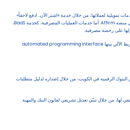
ت تمويلية لعملائها، من خلال خدمة «اشتر الآن.. ادفع لاحقاً»
buy now pay later (BNPL)، وهي خدمة تمويلية قدمتها بالتعاون مع شركات الفنتكس، ومن أكبر الشركات العاملة في هذه الخدمة هي منصة Affirm. أما خدمات العمليات المصرفية، كخدمة BaaS،
وتجدر الإشارة إلى أن كل هذه الخدمات يتم توفيرها من خلال ربط منصات مزودي الخدمة service provider platforms، من خلال الربط الآلي بينها automated programming interface
يس البنوك الرقمية في الكويت، من خلال إصداره لدليل متطلبات
 لها، من خلال تبنّي تعديل تشريعي لقانون البنك والمهنة