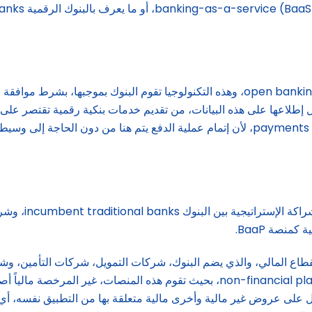
بداية الأمر كانت مع تقديم خدمات العمليات المصرفية المفتوحة open banking، وهذه التكنولو
embed خدماتها ومنتجاتها المالية في منصات غير مالية non-financial platforms، بحيث ت
ول على عروض غير مالية وأخرى مالية متعلقة بها من التطبيق نفسه، أي 