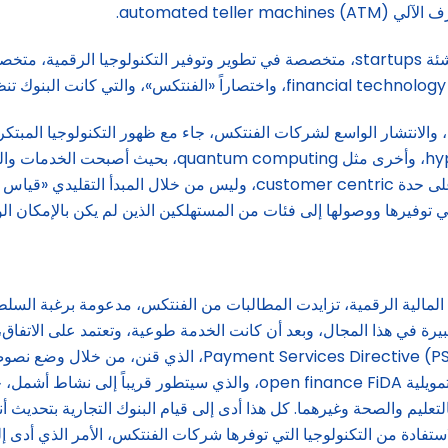
automated ).
ووصولها إلى فئات من المستهلكين الذين لم يكن بالإمكان الوصول إليهم في السابق on
مات المالية الرقمية، تزايدت المطالبات من الفنتكس، مدعومة برغبة ال
ة كبيرة في هذا المجال، وبعد أن كانت الخدمة طوعية، وتعتمد على الاتفاق
بموجب التعديل التشريعي على قانون الخدمة المالية المعدل D2
open banking، والذي تطوّر بعد ذلك إلى نشاط فتح الخدمات التمويلية ce FiDA
ع الاستفادة من التكنولوجيا التي توفرها شركات الفنتكس، الأمر الذي أد