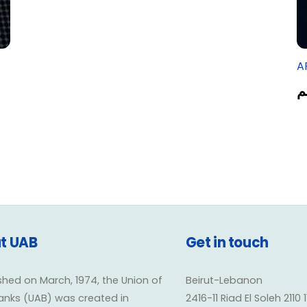
A
م
t UAB
Get in touch
shed on March, 1974, the Union of
Beirut-Lebanon
anks (UAB) was created in
2416-11 Riad El Soleh 2110 