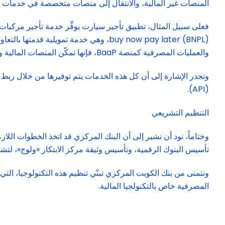
المنصات غير المالية، والانتقال إلى منصات متخصصة في خدمات م
فعلى سبيل المثال، تطبيق تأجير سيارت يوفِّر خدمة تأجير مركبات، و
والعمليات المصرفية كمنصة BaaP، فإنها تمكّن المنصات المالية وشركات الفنتكس من تقديم خدمات مصرفية من دون الحاجة إلى حصولها على رخصة مصرفية.
(API).
التنظيم التشريعي
وختاماً، نود أن نشير إلى أن البنك المركزي قد اتخذ الخطوات الل
تأسيس البنوك الرقمية، وتأسيس وثيقة مركز الابتكار «ولوج»، لتشجي
ونتمنى من بنك الكويت المركزي تبنّي تنظيم هذه التكنولوجيا، الت
المصرفية خاص بالتكنولجيا المالية.