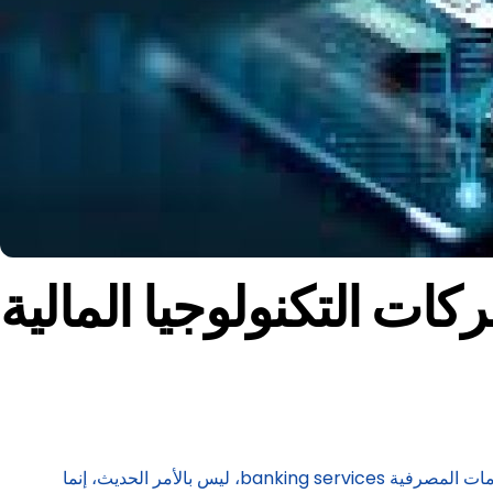
ات التكنولوجيا المالية
ظهور تكنولوجيا الرقمنة وتطبيقها في قطاع الخدمات المالية digital transformation in financial services، وعلى الأخص في الخدمات المصرفية banking services، ليس بالأمر الحديث، إنما