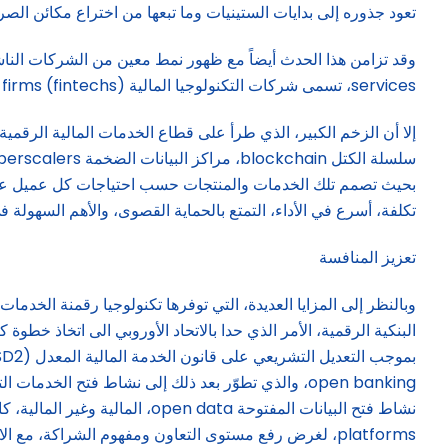
تعود جذوره إلى بدايات الستينيات وما تبعها من اختراع مكائن الصرف الآلي teller machines (ATM
services، تسمى شركات التكنولوجيا المالية (financial technology firms (fintechs، واختصاراً «الفنتكس»، والتي كانت البنوك تنظر إليها في بداياتها على أنها منافس مزعج لها disruptors.
تكلفة، أسرع في الأداء، التمتع بالحماية القصوى، والأهم السهولة في توفيرها 
تعزيز المنافسة
وبالنظر إلى المزايا العديدة، التي توفرها تكنولوجيا رقمنة الخد
البنكية الرقمية، الأمر الذي حدا بالاتحاد الأوروبي الى اتخاذ خطو
platforms، لغرض رفع مستوى التعاون ومفهوم الشراكة، م