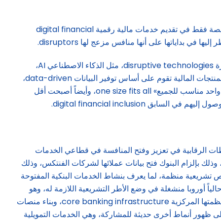
وقد تزامن هذا الحدث أيضاً مع ظهور نمط معين من الشركات الناشئة startups، متخصصة في تطوير وتوفير التكنولوجيا الرقمية، متخصصة فقط في تقديم خدمات مالية رقمية digital financial
إلا أن الزخم الكبير، الذي طرأ على قطاع الخدمات المالية الرقمية، والانتشار الواسع لشركات الفنتكس، جاء مع ظهور التكنولوجيا المبتكرة disruptive technologies، مثل الذكاء الاصطناعي AI،
سلسلة الكتل blockchain، مراكز البيانات الضخمة hyperscalers، وأخرى مثل quantum computing، بحيث أصبحت الخدمات والمنتجات المالية تقوم على أساس توفير البيانات data-driven،
بحيث تصمم تلك الخدمات والمنتجات حسب احتياجات كل عميل على حدة customer centric، وليس من خلال المبدأ التقليدي «قياس واحد مناسب للجميع» one size fits all، وأيضاً أصبحت أقل
digital financial inclusi.
سلطات الرقابية في تعزيز وفتح المنافسة في قطاعي الخدمات
، وذلك بإلزام البنوك فتح بيانات عملائها لشركات الفنتكس، وذلك
Payment Services Directive (PS)، الذي قنن، من خلال وضع نصوص تشريعية منظمة، لما يعرف بنشاط الخدمات البنكية المفتوحة
open finan، والذي سيتطور قريباً إلى نشاط أشمل، حالياً أوروبا منشغلة في وضع الأطر التشريعية اللازمة له، وهو
نشاط فتح البيانات المفتوحة open data، المالية وغير المالية، كالتعليم والصحة وغيرهما. كل هذا أدى إلى قيام البنوك التجارية بتحديث أنظمتها المركزية core banking infrastructure، وبناء منصات
ى إلى ظهور أنماط أخرى حديثة للمشاركة، وهي الخدمات التمويلية