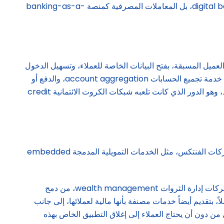
المدمجة embedded finance، والمعاملات المصرفية كخدمة banking-as-a-service (BaaS)، أو ما يعرف بالبنوك الرقمية digital banks، بل المعاملات المصرفية كمنصة banking-as-a-
جيا تقوم البنوك بموجبها، بشرط موافقة العميل المسبقة، بفتح البيانات الخاصة للعملاء، وتسهيل الدخول
إليها من قبل شركات الفنتكس، بحيث تتمكن هذه الأخيرة، من خلال إطلاعها على هذه البيانات، من تقديم خدمات بنكية رقمية تقتصر على خدمة تجميع الحسابات account aggregation، والدفع أو
التحويل من حساب إلى حساب payments account-to-account (A2A)، لأن إتمام عملية الدفع يتم هنا من دون الحاجة إلى وسيط، وهو الدور الذي كانت تلعبه شبكات الكروت الائتمانية credit
وقد تطوّر مفهوم العمليات المفتوحة إلى تبنّي منظومات أخرى للشراكة الإستراتيجية بين البنوك incumbent traditional banks، وشركات الفنتكس، مثل الخدمات التمويلية المدمجة embedded
فتوفير الخدمات التمويلية المفتوحة يمكّن الشركات العاملة في القطاع المالي، والذي يضم البنوك، شركات التمويل، شركات التأمين، وشركات إدارة الثروات wealth management، من دمج
قوم هذه المنصات، غير المرخصة مالياً أصلاً، بتقديم أيضاً خدمات مصنفة بأنها مالية لعملائها، إلى جانب
من دون أن يحتاج العملاء إلى إغلاق التطبيق الخاص بهذه