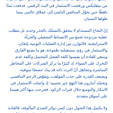
من نيتفليكس ورفضت الاستثمار في البث الرقمي، فدفعت ثمنًا
باهظًا حين تحوّل المنافس الناشئ إلى عملاق عالمي بينما
طواها النسيان.
إنّ النجاح المستدام لا يتحقق بالتمسّك بالحذر وحده، بل يتطلب
عقلية مزدوجة تجمع بين الانضباط التشغيلي والجرأة
الاستراتيجية. فالتوازن بين إدارة العمليات اليومية بإتقان،
والاستثمار في رؤى مستقبلية طموحة، هو ما يصنع الفارق.
وينبغي للقادة أن يقيسوا كلفة الفشل المحتمل وكلفة عدم
التحرك على السواء، إذ كثيرًا ما تركز الشركات على المخاطر
المباشرة وتتجاهل أنّ التردد ذاته قد يبدّد حصصًا سوقية،
ويضعف القدرة على جذب المواهب، ويقوّض الزخم التنافسي.
وتجسّد أمازون هذا النهج خير تجسيد؛ إذ واصلت الاستثمار في
الابتكار والتوسع خلال فترات الركود، فخرجت منها أكثر هيمنةً
على أسواق متعددة.
ولا يكتمل هذا التحول دون كسر دوائر الصدى المألوفة، فالقادة