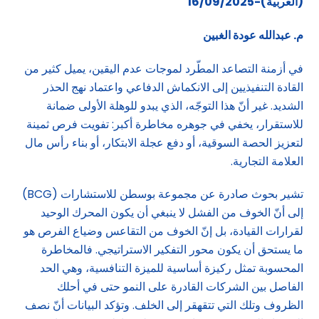
(العربية)-16/09/2025
م. عبدالله عودة الغبين
في أزمنة التصاعد المطّرد لموجات عدم اليقين، يميل كثير من
القادة التنفيذيين إلى الانكماش الدفاعي واعتماد نهج الحذر
الشديد. غير أنّ هذا التوجّه، الذي يبدو للوهلة الأولى ضمانة
للاستقرار، يخفي في جوهره مخاطرة أكبر: تفويت فرص ثمينة
لتعزيز الحصة السوقية، أو دفع عجلة الابتكار، أو بناء رأس مال
العلامة التجارية.
تشير بحوث صادرة عن مجموعة بوسطن للاستشارات (BCG)
إلى أنّ الخوف من الفشل لا ينبغي أن يكون المحرك الوحيد
لقرارات القيادة، بل إنّ الخوف من التقاعس وضياع الفرص هو
ما يستحق أن يكون محور التفكير الاستراتيجي. فالمخاطرة
المحسوبة تمثل ركيزة أساسية للميزة التنافسية، وهي الحد
الفاصل بين الشركات القادرة على النمو حتى في أحلك
الظروف وتلك التي تتقهقر إلى الخلف. وتؤكد البيانات أنّ نصف