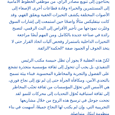
يحتاجون إلى تنويع مصادر الرأي، من موظفي الخطوط الأمامية
إلى المستثمرين والخبراء وقادة قطاعات أخرى. الإصغاء إلى
الأصوات المختلفة يكشف التحيزات الخفية ويعمّق الفهم، وقد
كانت نيتفليكس مثالًا واضحًا حين استمعت إلى إشارات السوق
وغيّرت نموذجها من تأجير الأقراص إلى البث الرقمي، لتصبح
رائدة في صناعة جديدة بالكامل. ومن المهم أيضًا مراجعة
التحيزات الداخلية باستمرار وفحص آليات اتخاذ القرار حتى لا
يتخذ الخوف أو الجمود صفة “الحكمة”الزائفة.
لكنّ هذه العقلية لا يجوز أن تظل حبيسة مكتب الرئيس
التنفيذي، بل يجب أن تتحول إلى ثقافة مؤسسية متجذرة تشجع
على الفضول والتجربة والمخاطرة المحسوبة. فبناء بيئة تسمح
بالتحدي الآمن، ومكافأة الجرأة حتى إن لم تؤدِ إلى نجاح فوري،
هي الأسس التي تحوّل المؤسسات من ثقافة تجنّب المخاطر
إلى ثقافة استباقية تُحوّل التحديات إلى محركات للنمو. لقد
نجحت جوجل في ترسيخ هذه الروح من خلال مشاريعها
التجريبية التي، وإن لم يكتب لها النجاح جميعًا، أسهمت في بناء
منظومة ابتكار متواصلة.