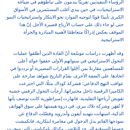
الرؤساء التنفيذيين تقريبًا يندمون على تباطؤهم في صياغة
الاستراتيجيات، في حين يبدي أغلب المستثمرين في الأسواق
الكبرى تأييدًا قويًا لتوجيه الموارد نحو الابتكار واستراتيجيات النمو
حتى لو جاء ذلك على حساب الأرباح قصيرة الأجل. إنّ هذا
الموقف يعكس إدراكًا متعاظمًا لأهمية المبادرة والجرأة
الاستراتيجية.
وقد أظهرت دراسات موسّعة أنّ القادة الذين أطلقوا عمليات
التحول الاستراتيجي في سنواتهم الأولى حققوا عوائد أعلى
للمساهمين مقارنةً بمن أجّلوا القرارات المصيرية أو ترددوا في
اتخاذها. على الضفة الأخرى، يقدّم التاريخ شواهد صارخة على
عواقب النهج الدفاعي؛ فشركة كوداك مثلًا، التي اخترعت
الكاميرا الرقمية داخل مختبراتها، أرجأت التحول الرقمي خشية
تقويض أرباحها التقليدية، فانهارت إمبراطورية كانت توصف بأنها
لا تُقهَر. وشركة بلاك بيري، في ذروة هيمنتها على سوق الهواتف
الذكية، استهانت بتهديد آيفون وأندرويد وفضّلت الدفاع عن
نموذجها القائم بدل الدخول في مغامرة ابتكارية، فانكمشت
حصتها السوقية إلى حد التلاشي. وكذلك بلوكباستر، التي سخرت