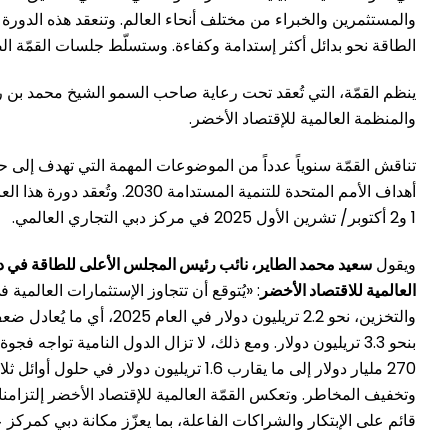
والمستثمرين والخبراء من مختلف أنحاء العالم. وتنعقد هذه الدورة
الطاقة نحو بدائل أكثر إستدامة وكفاءة. وستسلّط جلسات القمّة الضو
ينظم القمّة، التي تُعقد تحت رعاية صاحب السمو الشيخ محمد بن ر
والمنظمة العالمية للإقتصاد الأخضر.
تناقش القمّة سنوياً عدداً من الموضوعات المهمة التي تهدف إلى حش
أهداف الأمم المتحدة للتنمية 
1 و2 أكتوبر/ تشرين الأول 2025 في مركز دبي التجاري العالمي.
ويقول
سعيد محمد الطاير، نائب رئيس المجلس الأعلى للطاقة في دبي
العالمية للاقتصاد الأخضر
: «يُتوقع أن تتجاوز الإستثمارات العالمية
والتخزين، نحو 2.2 تريليون 
بنحو 3.3 تريليون دولار. ومع ذلك، لا تزال الدول النامية تواج
270 مليار دولار إلى ما يقارب 1.6 تريليون د
وتخفيف المخاطر. وتعكس القمّة العالمية للإقتصاد الأخضر إلتزامنا
قائم على الإبتكار والشراكات الفاعلة، بما يعزّز مكانة دبي كمركز 