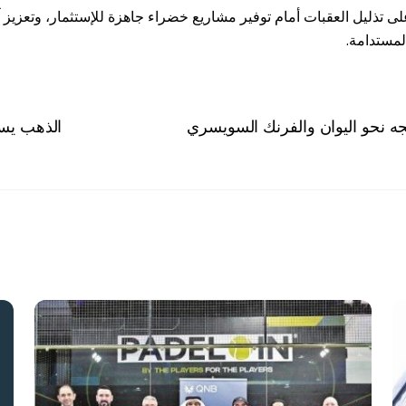
قشات القمّة العالمية للإقتصاد الأخضر 2025 ستُركّز على تذليل العقبات أمام توفير مشاريع خضرا
لمستدامة.
تجه نحو اليوان والفرنك السويسري
الذهب يست