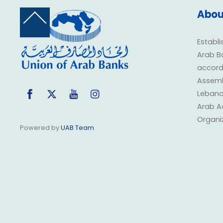
Abou
Back
To
Top
Establi
Arab B
accorda
Assembl
Facebook
Twitter
YouTube
Instagram
Lebano
Arab A
Organi
Powered by
UAB Team