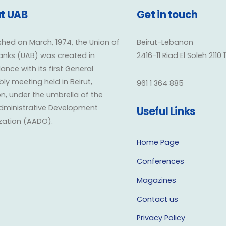
t UAB
Get in touch
shed on March, 1974, the Union of
Beirut-Lebanon
anks (UAB) was created in
2416-11 Riad El Soleh 2110 
nce with its first General
y meeting held in Beirut,
961 1 364 885
n, under the umbrella of the
dministrative Development
Useful Links
zation (AADO).
Home Page
Conferences
Magazines
Contact us
Privacy Policy