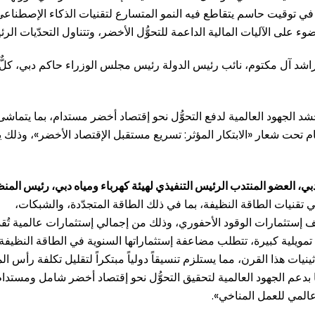
 في توقيت حاسم يتقاطع فيه النمو المتسارع لتقنيات الذكاء الإصطناعي
ء على الآليات المالية الداعمة للتحوُّل الأخضر، وتتناول التحدّيات الر
اشد آل مكتوم، نائب رئيس الدولة رئيس مجلس الوزراء حاكم دبي، كلٌّ 
د الجهود العالمية لدفع التحوُّل نحو إقتصاد أخضر مستدام، بما يتماشى
المستدامة 2030. وتُعقد دورة هذا العام تحت شعار «الابتكار المؤثر: تسريع مستقبل الإقتصاد الأخضر»، وذ
، العضو المنتدب الرئيس التنفيذي لهيئة كهرباء ومياه دبي، رئيس المن
 في تقنيات الطاقة النظيفة، بما في ذلك الطاقة المتجدّدة، والشبكات،
دولار في العام 2025، أي ما يُعادل ضعف إستثمارات الوقود الأحفوري، وذلك من إجمالي إستثمارات عالمية تُق
ه فجوة تمويلية كبيرة، تتطلب مضاعفة إستثماراتها السنوية في الطاقة النظيف
ولار في حلول أوائل ثلاثينيات هذا القرن، مما يستلزم تنسيقاً دولياً مبتكراً لتقليل تكلفة رأس ا
 بدعم الجهود العالمية لتحقيق التحوُّل نحو إقتصاد أخضر شامل ومستدام
عالمي للعمل المناخي».