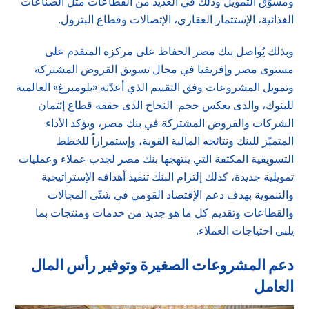
ومسوّق التمويل وذلك في العديد من القطاعات مثل الصناعات
الغذائية، الإستثمار العقاري، الإتصالات وقطاع البترول.
وبذلك يُواصل بنك مصر الحفاظ على مركزه المتقدم على
مستوى مصر وإفريقيا في مجال تسويق القروض المشتركة
وتمويل المشروعات وفق التقييم الذي أعدّته «بلومبرغ» العالمية
للبنوك، والذى يعكس حجم النجاح الذى حققه قطاع إئتمان
الشركات والقروض المشتركة في بنك مصر، ويؤكد الأداء
المتميّز للبنك ونتائجه المالية القوية، وإستمراراً للخطط
التسويقية المكثفة التي ينتهجها بنك مصر لجذب عملاء وعمليات
تمويلية جديدة، كذلك إلتزام البنك تنفيذ أهدافه الإستراتيجية
والتنموية بهدف دعم الإقتصاد القومي في شتّى المجالات
والقطاعات وتقديم كل ما هو جديد من خدمات ومنتجات بما
يلبي احتياجات العملاء.
دعم المشروعات الصغيرة وتوفير رأس المال
العامل