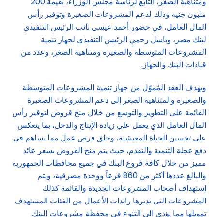
ومتناهية الصغر، التابع لرئاسة مجلس الوزراء، بقيمة 200
مليون جنيه وذلك لدعم المشروعات الصغيرة وتوفير رأس
المال العامل، في حضور أحمد عيسى نائب الرئيس التنفيذي
لبنك مصر، وباسل رحمي الرئيس التنفيذي لجهاز تنمية
المشروعات المتوسطة والصغيرة ومتناهية الصغر، وعدد من
قيادات البنك والجهاز.
ويهدف العقد المُموّل من جهاز تنمية المشروعات المتوسطة
والصغيرة والمتناهية الصغر إلى دعم المشروعات الصغيرة
القائمة على التطوير والتوسع من خلال منح قروض لتوفير رأس
المال العامل الذي يعمل علي زيادة الإنتاج والدخل، بما ينعكس
على تحسين الحياة المعيشية، وخلق فرص عمل مما يساهم في
دفع عجلة التنمية والتقدم، حيث يتم منح القروض بسعر عائد
مميز من خلال كافة فروع البنك في جميع محافظات الجمهورية
والبالغ عددها أكثر من 860 فرعاً ووحدة مصرفية، ويتم
إستهداف أصحاب المشروعات الجديدة والقائمة كذلك
المشروعات التي تديرها رائدات الأعمال من الفئات المستهدف
تمويلها مما يؤدي الي التنوع في محفظة مشروعات البنك.