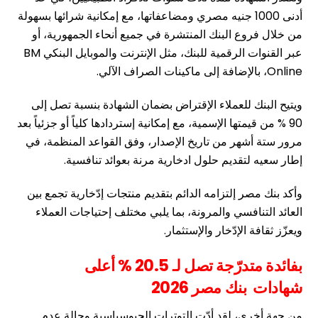
أدنى 1000 جنيه مصري ومضاعفاتها، مع إمكانية شرائها بسهولة
من خلال فروع البنك المنتشرة في جميع أنحاء الجمهورية، أو
عبر القنوات الرقمية للبنك، مثل الإنترنت والموبايل البنكي BM
Online، بالإضافة إلى ماكينات الصراف الآلي.
ويتيح البنك للعملاء الإقتراض بضمان الشهادة بنسبة تصل إلى
90 % من قيمتها الإسمية، مع إمكانية إستردادها كلياً أو جزئياً بعد
مرور ستة أشهر من تاريخ الإصدار، وفق القواعد المنظمة، في
إطار سعيه لتقديم حلول ادخارية مرنة بعوائد تنافسية.
وأكد بنك مصر إلتزامه الدائم بتقديم منتجات إدّخارية تجمع بين
العائد التنافسي والمرونة، بما يلبي مختلف إحتياجات العملاء
ويعزّز ثقافة الإدّخار والإستثمار.
بفائدة متدرّجة تصل لـ 20.5 % أعلى
شهادات
بنك مصر 2026
من جهة أخرى، لقد أدّت التوترات الجيوسياسية وحالة عدم