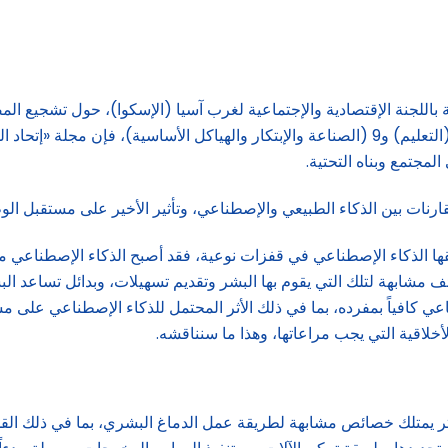
 باللجنة الإقتصادية والإجتماعية لغرب آسيا (الإسكوا)، حول تشجيع الم
تتضمّن أهداف التنمية المستدامة الستة، والتركيز على الهدفين 4 (التعليم) و9 (الصناعة والإبتكار وا
مجتمع وبناه التحتية.
ارنات بين الذكاء الطبيعي والإصطناعي، وتأثير الأخير على مستقبل الو
ا الذكاء الإصطناعي في قفزات نوعية، فقد أصبح الذكاء الإصطناعي مرادف
ف مشابهة لتلك التي يقوم بها البشر وتقديم تسهيلات، وبدائل تساعد البش
ناعي كافياً بمفرده، بما في ذلك الأثر المحتمل للذكاء الإصطناعي على 
أخلاقية التي يجب مراعاتها، وهذا ما سنناقشه.
يمتلك خصائص مشابهة لطريقة عمل الدماغ البشري، بما في ذلك القدرة عل