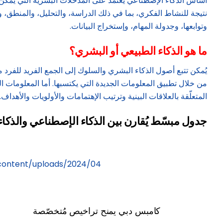
أساس الذكاء الإصطناعي يعتمد على المدخلات البشرية التي يُمكن تح
نتيجة للنشاط الفكري، بما في ذلك الدراسة، والتحليل، والمنطق، و
وتوابعها، وجدولة المهام، وإستخراج البيانات.
ما هو الذكاء الطبيعي أو البشري؟
يُمكن تتبع أصول الذكاء البشري والسلوك إلى الجمع الفريد للفرد م
من خلال تطبيق المعلومات الجديدة التي يكتسبها. أما المعلومات 
المتعلّقة بالعلاقات البينية وترتيب الإهتمامات والأولويات والأهداف.
جدول مبسّط يُقارن بين الذكاء الإصطناعي والذكاء
https://uabonline.org/wp-content/uploads/2024/04/س
كامبس دبي يمنح تراخيص مُتخصّصة