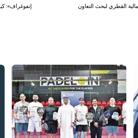
الية القطري لبحث التعاون
«إنفوغراف»: كي