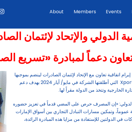
ouTube
Instagram
About
Members
Events
 الدولي والإتحاد لإئتمان الصا
تعاون دعماً لمبادرة «تسريع ال
رام اتفاقية تعاون مع الإتحاد لإئتمان الصادرات لينضم بموجبها
المصرف إلى شركاء مبادرة «تسريع الصادرات» Xport Xpontentinal التي أطلقتها الشركة في مايو/ أيار 2024 بهدف دعم
ة الخارجية وتتخذ من الدولة مقراً لها.
الدولي: «إن المصرف حرص على المضي قدماً في تعزيز حضوره
عموماً، وتمكين مسارات التبادل التجاري بين أسواق الإمارات
ت في الدولتين للإستفادة من مزايا هذه المبادرة الرائدة،