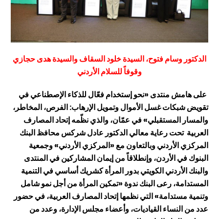
الدكتور وسام فتوح، السيدة خلود السقاف والسيدة هدى حجازي
وقوفاً للسلام الأردني
على هامش منتدى «نحو إستخدام فعّال للذكاء الإصطناعي في
تقويض شبكات غسل الأموال وتمويل الإرهاب: الفرص، المخاطر،
والمسار المستقبلي» في عمّان، والذي نظّمه إتحاد المصارف
العربية تحت رعاية معالي الدكتور عادل شركس محافظ البنك
المركزي الأردني وبالتعاون مع «المركزي الأردني» وجمعية
البنوك في الأردن، وإنطلاقاً من إيمان المشاركين في المنتدى
والبنك الأردني الكويتي بدور المرأة كشريك أساسي في التنمية
المستدامة، رعى البنك ندوة «تمكين المرأة من أجل نمو شامل
وتنمية مستدامة» التي نظمها إتحاد المصارف العربية، في حضور
عدد من النساء القياديات، وأعضاء مجلس الإدارة، وعدد من