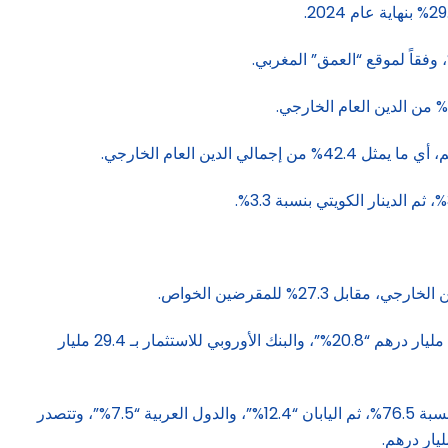
وتصدر البنك الدولي للإنشاء والتعمير قائمة المقرضين متعددي الأطراف بـ 105.4 مليار درهم “42.7%”، يليه البنك الأفريقي للتنمية بـ 51.3 مليار درهم “20.8%”، والبنك الأوروبي للاستثمار بـ 29.4 مليار
أما بالنسبة للمقرضين الثنائيين، فقد بلغ حجم الدين المستحق لهم 93.1 مليار درهم “19.9% من الإجمالي”، يتركز مع دول الاتحاد الأوروبي بنسبة 76.5%، ثم اليابان “12.4%”، والدول العربية “7.5%”، وتتصدر