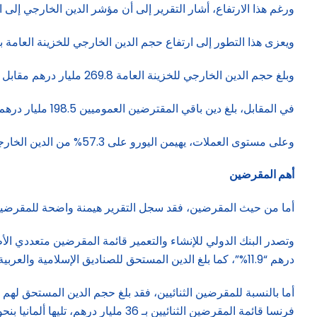
ورغم هذا الارتفاع، أشار التقرير إلى أن مؤشر الدين الخارجي إلى الناتج المحلي الإجمالي 
ويعزى هذا التطور إلى ارتفاع حجم الدين الخارجي للخزينة العامة بنحو 6.4%، إلى جانب زيادة دين باقي المقترضين العموميين بنسبة 7.1%، وفقاً لموقع “العمق”
وبلغ حجم الدين الخارجي للخزينة العامة 269.8 مليار درهم مقابل 253.6 مليار درهم في 2023، بزيادة 16.2 مليار درهم، أي ما يمثل 57.6% من الدين العام الخارجي.
في المقابل، بلغ دين باقي المقترضين العموميين 198.5 مليار درهم بنهاية 2024 مقابل 185.3 مليار درهم في 2023، بزيادة 13.2 مليار درهم، أي ما يمثل 42.4% من إجمالي الدين العام الخارجي.
وعلى مستوى العملات، يهيمن اليورو على 57.3% من الدين الخارجي للخزينة، متبوعاً بالدولار الأميركي والعملات المرتبطة به بنسبة 33.8%، ثم الدينار الكويتي بنسبة 3.3%.
أهم المقرضين
أما من حيث المقرضين، فقد سجل التقرير هيمنة واضحة للمقرضين الرسميين “ثنائيين ومتعددي الأطراف”
درهم “11.9%”، كما بلغ الدين المستحق للصناديق الإسلامية والعربية 27.5 مليار درهم.
فرنسا قائمة المقرضين الثنائيين بـ 36 مليار درهم، تليها ألمانيا بنحو 27.9 مليار درهم، ثم اليابان بقيمة 11.6 مليار درهم، وإسبانيا بنحو 4.2 مليار درهم.