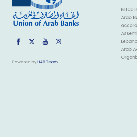
To
Top
Establi
Arab B
accorda
Assembl
Facebook
Twitter
YouTube
Instagram
Lebano
Arab A
Organi
Powered by
UAB Team