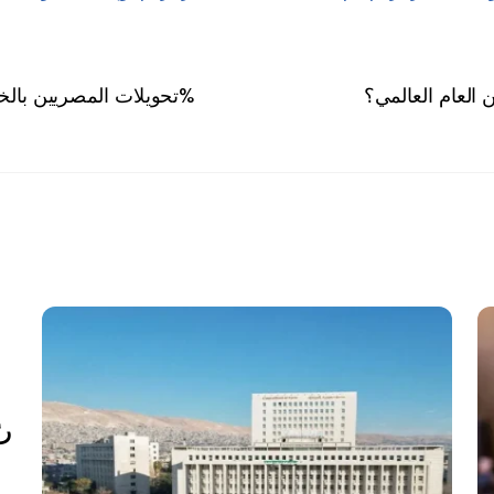
 العام العالمي؟
تحويلات المصريين بالخارج تسجل أعلى مستوى في تاريخها بنمو 47%