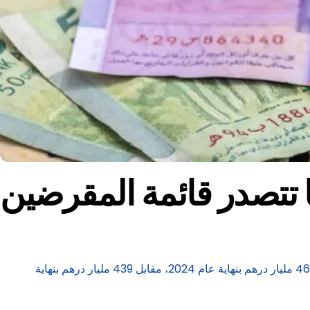
 تتصدر قائمة المقرضين
كشف التقرير السنوي حول المديونية العامة للمغرب المرفق بمشروع قانون المالية لسنة 2026 أن حجم الدين الخارجي المغربي بلغ 468.2 مليار درهم بنهاية عام 2024، مقابل 439 مليار درهم بنهاية