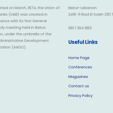
shed on March, 1974, the Union of
Beirut-Lebanon
anks (UAB) was created in
2416-11 Riad El Soleh 2110 
nce with its first General
y meeting held in Beirut,
961 1 364 885
n, under the umbrella of the
dministrative Development
Useful Links
zation (AADO).
Home Page
Conferences
Magazines
Contact us
Privacy Policy