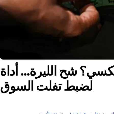
لعكسي؟ شح الليرة… أداة
لضبط تفلت السوق
التي يعتمدها مصرف لبنان في مثل هذه الأزمات.