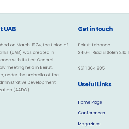
t UAB
Get in touch
shed on March, 1974, the Union of
Beirut-Lebanon
anks (UAB) was created in
2416-11 Riad El Soleh 2110 
nce with its first General
y meeting held in Beirut,
961 1 364 885
n, under the umbrella of the
dministrative Development
Useful Links
zation (AADO).
Home Page
Conferences
Magazines