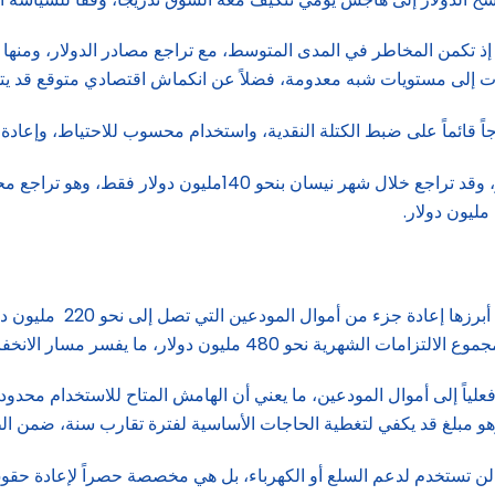
إذ تكمن المخاطر في المدى المتوسط، مع تراجع مصادر الدولار، ومنها ان
اً قائماً على ضبط الكتلة النقدية، واستخدام محسوب للاحتياط، وإعادة
يبلغ احتياط مصرف لبنان من العملات الأجنبية نحو 11.5 مليار دولار
ولار، ما يفسر مسار الانخفاض التدريجي للاحتياط.
ن تستخدم لدعم السلع أو الكهرباء، بل هي مخصصة حصراً لإعادة حقوق ا