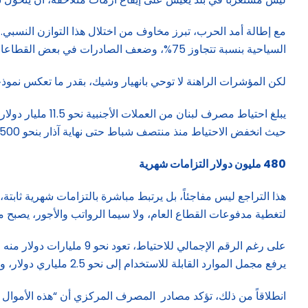
مع إطالة أمد الحرب، تبرز مخاوف من اختلال هذا التوازن النسبي. 
السياحية بنسبة تتجاوز 75%، وضعف الصادرات في بعض القطاعات إلى مستويات شبه معدومة، فضلاً عن انكماش اقتصادي متوقع قد يتجاوز 8%.
لكن المؤشرات الراهنة لا توحي بانهيار وشيك، بقدر ما تعكس نموذج
حيث انخفض الاحتياط منذ منتصف شباط حتى نهاية آذار بنحو 500 مليون دولار.
480 مليون دولار التزامات شهرية
لتغطية مدفوعات القطاع العام، ولا سيما الرواتب والأجور، يصبح مجموع الالتزامات الشهرية نحو 480 مليون د
يرفع مجمل الموارد القابلة للاستخدام إلى نحو 2.5 ملياري دولار، وهو مبلغ قد يكفي لتغطية الحاجات الأساسية لفترة تقارب سنة، ضمن الظروف الحالية.
انطلاقاً من ذلك، تؤكد مصادر المصرف المركزي أن “هذه الأموال ل