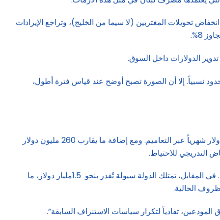
خفاض تحويلات المغتربين (لا سيما من الخليج)، وتراجع الإيرادات
 تدوير الدولارات داخل السوق.
، وقد تراجع خلال شهر نيسان بنحو 140مليون دولار فقط، وهو تراجع محدود نسبياً. إلا أن الصورة تصبح أوضح عند قياس فترة أطول،
هذا التراجع ليس مفاجئاً، بل يرتبط مباشرة بالتزامات شهرية ثابتة، أبرزها إعادة جزء من أموال المودعين التي تصل إلى نحو 220 مليون دولار شهرياً عبر التعاميم. ومع إضافة ما يقارب 260 مليون دولار
على رغم الرقم الإجمالي للاحتياط، تعود نحو 9 مليارات دولار منه فعلياً إلى أموال المودعين، ما يعني أن الهامش المتاح للاستخدام محدود. في المقابل، تمتلك الدولة سيولة تُقدر بنحو 1.5مليار دولار، ما
لمودعين، تفادياً لتكرار سياسات الاستنزاف السابقة”.