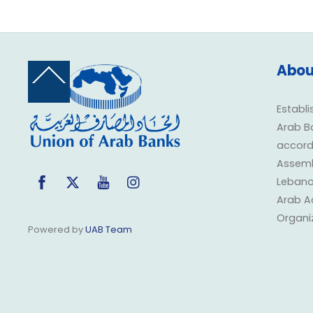
Abou
Back
To
Top
Establi
Arab B
accorda
Assembl
Facebook
Twitter
YouTube
Instagram
Lebano
Arab A
Organi
Powered by
UAB Team