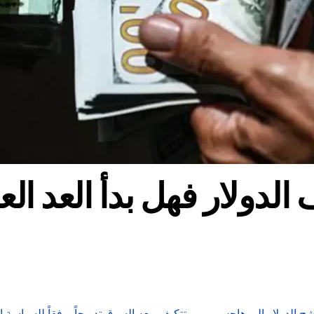
الدولار فهل بدأ العد ا
شح الدولار إلى هاجس يومي تتكيف معه السوق تدريجاً، وفقاً للسياسة 