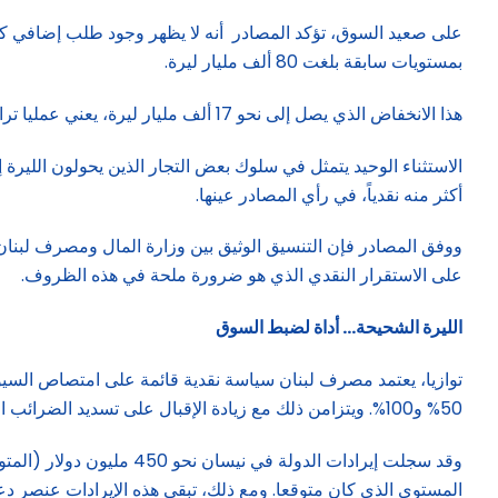
بمستويات سابقة بلغت 80 ألف مليار ليرة.
هذا الانخفاض الذي يصل إلى نحو 17 ألف مليار ليرة، يعني عمليا تراجع القدرة على المضاربة على الدولار، وتالياً يخف الضغط على سعر الصرف الذي لا يزال مستقراً نسبياً.
الاستثناء الوحيد يتمثل في سلوك بعض التجار الذين يحولون الليرة 
أكثر منه نقدياً، في رأي المصادر عينها.
ووفق المصادر فإن التنسيق الوثيق بين وزارة المال ومصرف لبنان
على الاستقرار النقدي الذي هو ضرورة ملحة في هذه الظروف.
الليرة الشحيحة… أداة لضبط السوق
توازيا، يعتمد مصرف لبنان سياسة نقدية قائمة على امتصاص السيول
50% و100%. ويتزامن ذلك مع زيادة الإقبال على تسديد الضرائب الفصلية، ولا سيما ضريبة القيمة المضافة (TVA) .
المستوى الذي كان متوقعا. ومع ذلك، تبقى هذه الإيرادات عنصر دعم