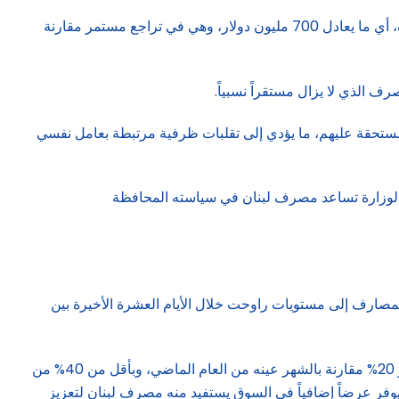
على صعيد السوق، تؤكد المصادر أنه لا يظهر وجود طلب إضافي كبير على الدولار. فالكتلة النقدية بالليرة تبلغ حالياً نحو 63 ألف مليار ليرة، أي ما يعادل 700 مليون دولار، وهي في تراجع مستمر مقارنة
ب المستحقة عليهم، ما يؤدي إلى تقلبات ظرفية مرتبطة بعامل نفسي
ا الوزارة تساعد مصرف لبنان في سياسته المحافظة
المصارف إلى مستويات راوحت خلال الأيام العشرة الأخيرة بين
وقد سجلت إيرادات الدولة في نيسان نحو 450 مليون دولار (المتوقع كان 700 مليون دولار)، لكنها جاءت دون التوقعات، إذ تراجعت بنحو 20% مقارنة بالشهر عينه من العام الماضي، وبأقل من 40% من
 يوفر عرضاً إضافياً في السوق يستفيد منه مصرف لبنان لتعزيز