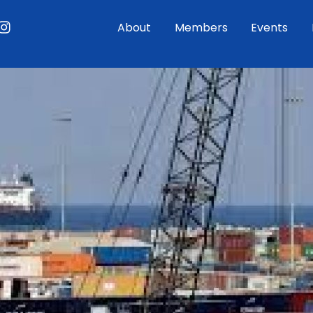
ouTube
Instagram
About
Members
Events