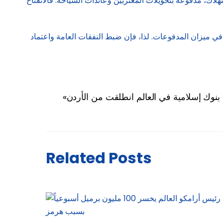
تهلاك، مدفوعة بتحويلات المغتربين وعائدات السياحة. فالانفتاح
جز في ميزان المدفوعات. لذا، فإن ضبط النفقات العامة واعتماد
Related Posts