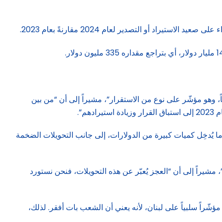
ي لـ “النهار” إنّ “التراجع في العجز التجاري بنسبة 2 في المئة يُعدّ طفيفاً نسبياً، وهو مؤشّر على نوع من الاستقرار”، مشيراً إلى أن “من بين
ا يُدخِل كميات كبيرة من الدولارات، إلى جانب التحويلات الضخمة
مشيراً إلى أن “العجز يُعبّر عن هذه التحويلات، فنحن نستورد
شّراً سلبياً على لبنان، لأنه يعني أن الشعب بات أفقر. لذلك،