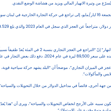
يُسرّع من وتيرة الانهيار المالي ويزيد من هشاشة الوضع النقدي.
قارنةً بعام 2023.
في تعليق على الأرقام، يقول الخبير الاقتصادي باتريك ماردين
اق القرار وزيادة استيرادهم”.
ز في الميزان التجاري”، موضحاً أن “البلد يشهد حركة سياحية قوية، م
ابس والمأكولات”.
ن جهة أخرى، فائضاً في مداخيل الدولار من خلال التحويلات والسياحة”، 
ن سببه على الأرجح انخفاض التحويلات والسياحة”، ويرى أن “هذا يُعدّ مؤ
ادية ونموّ وقدرة على الاستهلاك”.