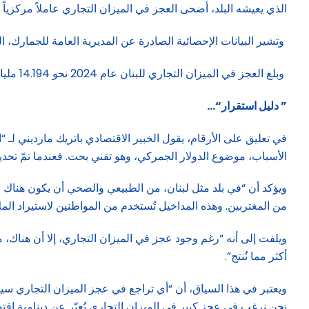
الذي يعيشه البلد، أضحى العجز في الميزان التجاري عاملاً مركزياً 
وتشير البيانات الإحصائية الصادرة عن المديرية العامة للجمارك، الجمعة 16 ايار/مايو، إلى تراجع في حركة التجارة الخارجية في لبنان سواء على صعيد الاستيراد أو التصدير لعام 2024 م
وبلغ العجز في الميزان التجاري للبنان عام 2024 نحو 14.194 مليار دولار، متراجعاً عن العجز الذي سجل في العام 2023 والذي بلغ 14.529 مليار دولار، أي بتراجع مقداره 335 مليون دولار.
” دليل استقرار
“…
الأسباب، موضوع الدولار الجمركي، وهو تقني بحت. فعندما تمّ تحديده على سعر 89,500 ليرة في عام 2024، دفع ذلك بعض التجار في عام 2023 إلى استب
ويؤكد أن “في بلد مثل لبنان، من الطبيعي والصحي أن يكون هناك عج
من المغتربين. وهذه المداخيل تُستخدم من المواطنين لاستيراد المل
ويلفت إلى أنه “رغم وجود عجز في الميزان التجاري، إلا أن هناك، م
أكثر مما نُنتج”.
ويعتبر في هذا السياق، أن “أي تراجع في عجز الميزان التجاري سيكو
نحن نرغب في عجز كبير في الميزان التجاري يُعبّر عن دينامية اقتص