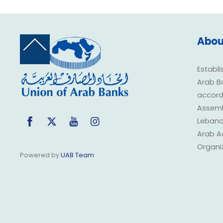
Abou
Back
To
Top
Establi
Arab B
accorda
Assembl
Facebook
Twitter
YouTube
Instagram
Lebano
Arab A
Organi
Powered by
UAB Team