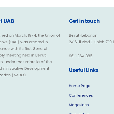
t UAB
Get in touch
shed on March, 1974, the Union of
Beirut-Lebanon
anks (UAB) was created in
2416-11 Riad El Soleh 2110 
nce with its first General
y meeting held in Beirut,
961 1 364 885
n, under the umbrella of the
dministrative Development
Useful Links
zation (AADO).
Home Page
Conferences
Magazines