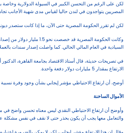
لكن على الرغم من التحسن الكبير في السيولة الدولارية وخاصة ب
المصريين يتواجدون في لندن حاليا لقياس مدى شهية الأجانب تجاه إ
لكن لم تقرر الحكومة المصرية حتى الآن، ما إذا كانت ستصدر ديونا في الأ
السيادية في العام المالي الحالي. كما واصلت إصدار سندات بالعملات المحلية في الصين واليابان، حيث ج
الارتفاع بمقدار 5 مليارات دولار دفعة واحدة.
أوضح، أن ارتفاع الاحتياطي مؤشر إيجابي بشأن وجود وفرة نسبية في
الأموال الساخنة
وأوضح أن ارتفاع الاحتياطي النقدي ليس معناه تحسن واضح في مؤشر
والتعامل معها يجب أن يكون بحذر حتى لا نقف في نفس مشكلة عام 022
وقال إن هذا الارتفاع مؤشر إيجابي، لكن لا يمكن بالضرورة اعتب