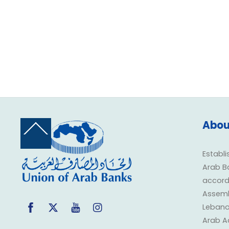
Abou
Back
To
Top
Establi
Arab B
accorda
Assembl
Facebook
Twitter
YouTube
Instagram
Lebano
Arab A