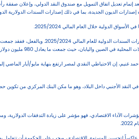
عد إتمام تعديل اتفاق التمويل مع صندوق النقد الدولي، وإعلان صفق
صدارات الديون الجديدة، بما في ذلك إصدارات السندات الدولارية الدول
سواق الدولية خلال العام المالي 2025/2024.
معت ما يعادل 980 مليون دولار من السندات المقومة باليوان الصيني والين الياباني.
 النقد الأجنبي داخل البلاد، وهو ما مكن البنك المركزي من تكوين حص
ات الآداء الاقتصادي، فهو مؤشر على زيادة التدفقات الدولارية، ومصد
2.
اره عاكساً لتحسين المستوى الاقتصادي، ويجب على الحكومة أن تتعامل 