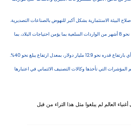
اح البيئة الاستثمارية بشكل أكبر للنهوض بالصناعات التصديرية.
وفي بيان، قال البنك المركزي المصري، إن احتياطات النقد الأجنبي الذي وصل إلى مستوى تاريخي بنهاية مايو/أيار الماضي، تكفي لتغطية نحو 8 أشهر من الواردات السلعية بما يؤمن احتياجات البلاد، بما
 المؤشرات التي تأخذها وكالات التصنيف الائتماني في اعتبارها
أغنياء العالم لم يبلغوا مثل هذا الثراء من قبل