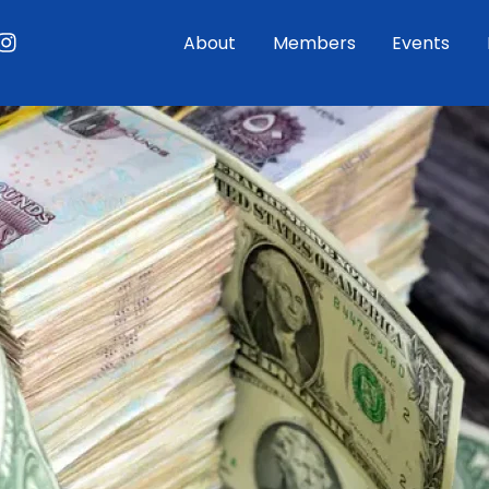
ouTube
Instagram
About
Members
Events