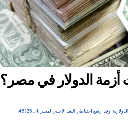
ت أزمة الدولار في مصر؟
بعد مرور عامين على أكبر أزمة دولار شهدتها مصر، تسببت الإجراءات العديدة التي أعلنتها الحكومة المصرية في تحسن كبير في السيولة الدولارية. وقد ارتفع احتياطي النقد الأجنبي لمصر إلى 46.125