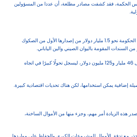
ة رأس الحكمة، فقد كشفت مصادر مطلعة، أن عددا من المسؤولين
ية.
وكانت الحكومة المصرية قد خصصت نحو 1.5 مليار دولار من إصدارات السندات الدولية للعام المالي 2025/2024. وبالفعل، ففقد جمعت الحكومة نحو 1.5 مليار دولار من إصدارها الأول من الصكوك
في تصريحات حديثة، قال أستاذ الاقتصاد بجامعة القاهرة، الدكتور أحمد غنيم، إن الاحتياطي النقدي لمصر ارتفع بنهاية مايو/أيار الماضي إلى 46 مليار و125 مليون دولار، ليسجل تحولًا كبيرًا في اتجاه
يلة إضافية يمكن استخدامها، لكن هناك تحديات اقتصادية كبيرة.
ر هذه الزيادة أمر مهم، وجزء منها من الأموال الساخنة،
بحذر مع تدفق الأموال للمشروعات الكبرى والحفاظ على مواردها