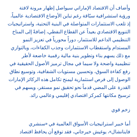
وأضاف أن الاقتصاد الإماراتي سيواصل إظهار مرونة لافتة
ورؤية استشرافية سبّاقة رغم تباين الأوضاع الاقتصادية عالمياً،
إذ تلعب الاستثمارات المتواصلة في البنية التحتية، واستراتيجيات
التنويع الاقتصادي بعيداً عن القطاع النفطي، إضافةً إلى المناخ
التنظيمي الداعم للاستثمار، دوراً محورياً في تعزيز النمو
المستدام واستقطاب الاستثمارات وجذب الكفاءات، وبالتوازي
مع ذلك يسهم بناء وتطوير بنية مالية رقمية خاضعة لأطر
تنظيمية واضحة ولا سيما في مجال ترميز الأصول الحقيقية في
رفع كفاءة السوق، وتحسين مستويات الشفافية، وتوسيع نطاق
الوصول إلى فرص استثمارية ليمنح تكامل هذه الركائز الإمارات
القدرة على المضي قدماً نحو تحقيق نمو مستقر، ويسهم في
ترسيخ مكانتها كمركز اقتصادي إقليمي وعالمي رائد.
زخم قوي
أما خبير استراتيجيات الأسواق العالمية في «سنشري
فاينانشال»، يوغيش خيرجاني، فقد توقع أن يحافظ اقتصاد