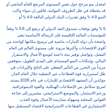
لمعدل نمو مرجح حول نفس المستوى المرتفع للعام الماضي أو
قد يتخطاه في ظل الظروف المواتية، قائلين إن سواء واكب
النمو 4.9 % وفق تقديرات البنك الدولي البالغة 4.9 % أو
5 % وفق توقعات صندوق النقد الدولي أو ترتفع إلى 5.6 % وفقاً
للمؤسسات المالية الإقليمية فإن الرسالة الأساسية تبقى
واضحة بأن دولة الإمارات ماضية في ترسيخ مكانتها كواحدة من
أقوى الاقتصادات وأكثرها مرونة على مستوى العالم في العام
المقبل، وتواصل توفير بيئة داعمة لتوسع الأعمال والاستقرار
المالي، وإمكانات النمو المستدام على المدى الطويل، متوقعين
مزيداً من التحرر من التأثير النفطي على الناتج والإيرادات في
ظل استمرارية قوة القطاعات غير النفطية خلال العام الجار،
مؤكدين أن المشهد الاقتصادي للإمارات في عام 2026 يستند
لمزيج متكامل من الإصلاحات الهيكلية، والقوة الديموغرافية،
وزخم الاستثمار، والتموضع الاستراتيجي، مشيرين إلى نجاعة
القوانين المحلية وسهولة ممارسة الأعمال وقوة الجذب
الاستثماري في القطاعات الاستراتيجية لاقتصاد المستقبل منها