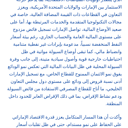
الاستثمار بين الإمارات والولايات المتحدة الأمريكية، ويعزز
التعاون في القطاعات ذات القيمة المضافة العالية، خاصة في
مجالات التكنولوجيا المتقدمة والخدمات المرتبطة بها، أما على
صعيد الأوضاع المالية، تواصل الإمارات تسجيل فائض مزدوج
على مستوى المالية العامة والحساب الجاري، رغم بيئة أسعار
النفط المنخفضة نسبياً، مدعومة بإيرادات غير نفطية متنامية
وانضباط مالي، كما تبقى أوضاع السيولة مواتية في ظل
احتياطيات خارجية قوية وأصول سيادية متينة، إلى جانب وفرة
السيولة المحلية في ظل البيانات المالية التي تعكس نمو الودائع
يفوق نمو الائتمان الممنوح للقطاع الخاص، مع تسجيل الإمارات
أدنى نسبة قروض إلى ودائع على مستوى دول مجلس التعاون
الخليجي، ما أتاح للقطاع المصرفي الاستفادة من فائض السيولة
ودعم نشاط الإقراض، بما في ذلك الإقراض العابر للحدود داخل
المنطقة.
وأكدت أن هذا المسار المتكامل يعزز قدرة الاقتصاد الإماراتي
على الحفاظ على نمو مستدام، حتى في ظل تقلبات أسعار