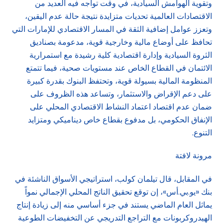
وتقوية الهوامش السيادية، في وقت تواجه فيه العديد من
الاقتصادات العالمية تحديات متزايدة نتيجة حالة عدم اليقين،
وتعزز عوامل إضافية الثقة في المسار الاقتصادي للإمارات التي
تحافظ على أوضاع مالية وخارجية قوية، مدعومة بصناديق
الثروة السيادية وإدارة اقتصادية كلية رشيدة مع استمرارية
الائتمان في القطاع الخاص عند مستويات صحية، فيما تتمتع
المنظومة المالية بسيولة قوية، وتحتفظ البنوك بقدرة كبيرة
على دعم الإقراض والاستثمار، وتساعد هذه الظروف على
ضمان عدم اقتصاد اعتماد النشاط الاقتصادي المحلي على
الإنفاق الحكومي، بل مدفوع بقطاع خاص ديناميكي ومتزايد
التنوع.
مرونة لافتة
في المقابل، قال ﺗﻴﻠﻤﺎن ﻛﻮﻟﺐ، استراتيجي الأسواق الناشئة في
بنك «ﻳﻮ.ﺑﻲ.أس»، إن توقع تحقيق الناتج المحلي الإجمالي نمواً
يماثل العام الماضي يستند في جزء أساسي منه إلى زيادة إنتاج
الهيدروكربونات مع التراجع التدريجي عن التخفيضات الطوعية