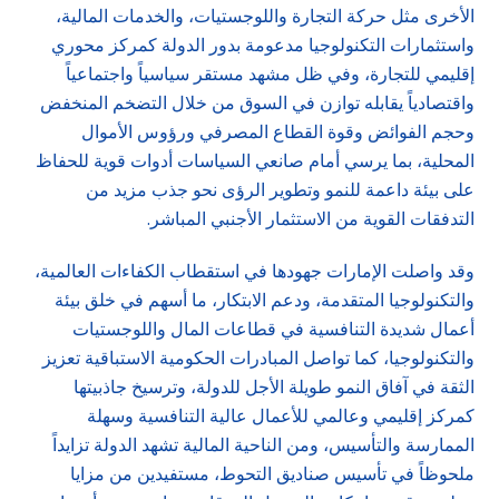
الأخرى مثل حركة التجارة واللوجستيات، والخدمات المالية،
واستثمارات التكنولوجيا مدعومة بدور الدولة كمركز محوري
إقليمي للتجارة، وفي ظل مشهد مستقر سياسياً واجتماعياً
واقتصادياً يقابله توازن في السوق من خلال التضخم المنخفض
وحجم الفوائض وقوة القطاع المصرفي ورؤوس الأموال
المحلية، بما يرسي أمام صانعي السياسات أدوات قوية للحفاظ
على بيئة داعمة للنمو وتطوير الرؤى نحو جذب مزيد من
التدفقات القوية من الاستثمار الأجنبي المباشر.
وقد واصلت الإمارات جهودها في استقطاب الكفاءات العالمية،
والتكنولوجيا المتقدمة، ودعم الابتكار، ما أسهم في خلق بيئة
أعمال شديدة التنافسية في قطاعات المال واللوجستيات
والتكنولوجيا، كما تواصل المبادرات الحكومية الاستباقية تعزيز
الثقة في آفاق النمو طويلة الأجل للدولة، وترسيخ جاذبيتها
كمركز إقليمي وعالمي للأعمال عالية التنافسية وسهلة
الممارسة والتأسيس، ومن الناحية المالية تشهد الدولة تزايداً
ملحوظاً في تأسيس صناديق التحوط، مستفيدين من مزايا