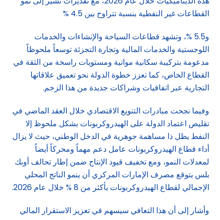
هذه الديناميكيات خلال عام 2026، مع تقديرات تشير إلى نمو
القطاعات غير النفطية بنسبة تتراوح بين 4.5 %
و5.5 %، وتشهد قطاعات السياحة والإنشاءات والخدمات
اللوجستية والخدمات المالية وتجارة التجزئة توسعاً ملحوظاً
مدعومة بتركيبة سكانية مواتية ومستويات راسخة من الثقة في
القطاع الخاص، كما تعزز خطوة الدولة نحو تعميق علاقاتها
التجارية عبر اتفاقيات وشراكات جديدة من هذا الزخم.
وفيما نجحت مبادرات التنويع الاقتصادي خلال العقد الماضي في
تقليص اعتماد الدولة على الهيدروكربونات بشكل ملحوظ إلا
النفط يظل ذا مساهمة جوهرية في الدخل الوطني، حيث لا يزال
أداء قطاع الهيدروكربونات عامل دعم مهماً ومحركاً أيضاً
لمعدلات النمو، ومع تخفيف قيود الإنتاج ضمن إطار تحالف أوبك
بلس يتوقع مصرف الإمارات المركزي أن ينمو الناتج المحلي
الإجمالي لقطاع الهيدروكربونات بأكثر من 8 % خلال عام 2026.
وأشار إلى أن هذا التعافي سيسهم في تعزيز الاستقرار المالي