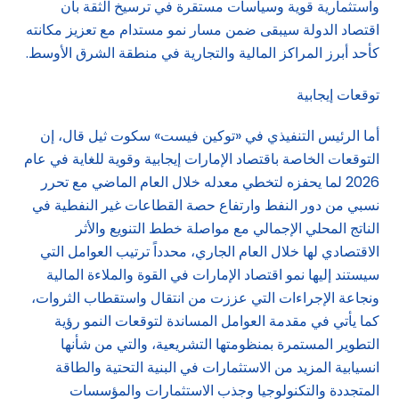
واستثمارية قوية وسياسات مستقرة في ترسيخ الثقة بأن
اقتصاد الدولة سيبقى ضمن مسار نمو مستدام مع تعزيز مكانته
كأحد أبرز المراكز المالية والتجارية في منطقة الشرق الأوسط.
توقعات إيجابية
أما الرئيس التنفيذي في «توكين فيست» سكوت ثيل قال، إن
التوقعات الخاصة باقتصاد الإمارات إيجابية وقوية للغاية في عام
2026 لما يحفزه لتخطي معدله خلال العام الماضي مع تحرر
نسبي من دور النفط وارتفاع حصة القطاعات غير النفطية في
الناتج المحلي الإجمالي مع مواصلة خطط التنويع والأثر
الاقتصادي لها خلال العام الجاري، محدداً ترتيب العوامل التي
سيستند إليها نمو اقتصاد الإمارات في القوة والملاءة المالية
ونجاعة الإجراءات التي عززت من انتقال واستقطاب الثروات،
كما يأتي في مقدمة العوامل المساندة لتوقعات النمو رؤية
التطوير المستمرة بمنظومتها التشريعية، والتي من شأنها
انسيابية المزيد من الاستثمارات في البنية التحتية والطاقة
المتجددة والتكنولوجيا وجذب الاستثمارات والمؤسسات