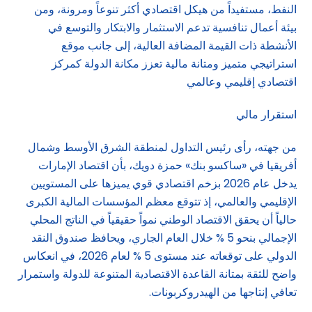
النفط، مستفيداً من هيكل اقتصادي أكثر تنوعاً ومرونة، ومن
بيئة أعمال تنافسية تدعم الاستثمار والابتكار والتوسع في
الأنشطة ذات القيمة المضافة العالية، إلى جانب موقع
استراتيجي متميز ومتانة مالية تعزز مكانة الدولة كمركز
اقتصادي إقليمي وعالمي
استقرار مالي
من جهته، رأى رئيس التداول لمنطقة الشرق الأوسط وشمال
أفريقيا في «ساكسو بنك» حمزة دويك، بأن اقتصاد الإمارات
يدخل عام 2026 بزخم اقتصادي قوي يميزها على المستويين
الإقليمي والعالمي، إذ تتوقع معظم المؤسسات المالية الكبرى
حالياً أن يحقق الاقتصاد الوطني نمواً حقيقياً في الناتج المحلي
الإجمالي بنحو 5 % خلال العام الجاري، ويحافظ صندوق النقد
الدولي على توقعاته عند مستوى 5 % لعام 2026، في انعكاس
واضح للثقة بمتانة القاعدة الاقتصادية المتنوعة للدولة واستمرار
تعافي إنتاجها من الهيدروكربونات.