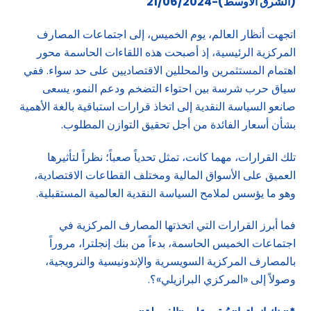
(الشرق الاوسط)-21/06/2024
اتجهت أنظار العالم، يوم الخميس، إلى اجتماعات المصارف
المركزية الرئيسية، إذ أصبحت هذه اللقاءات الحاسمة محور
اهتمام المستثمرين والمحللين الاقتصاديين على حد سواء. ففي
سياق حرب شرسة بين احتواء التضخم ودعم النمو، يسعى
صانعو السياسة النقدية إلى اتخاذ قرارات استباقية بالغة الأهمية
بشأن أسعار الفائدة من أجل تحقيق التوازن المطلوب.
تلك القرارات، مهما كانت، تمثل تحدياً صعباً؛ نظراً لتأثيرها
العميق على الأسواق المالية ومختلف القطاعات الاقتصادية،
وهو ما يؤسس لملامح السياسة النقدية العالمية المستقبلية.
فما أبرز القرارات التي اتخذتها المصارف المركزية في
اجتماعات الخميس الحاسمة، بدءاً من بنك إنجلترا، مروراً
بالمصارف المركزية السويسرية والإندونيسية والنرويجية،
وصولاً إلى «المركزي البرازيلي»؟.