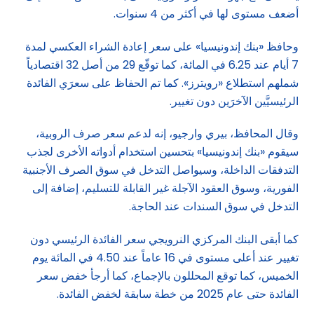
أضعف مستوى لها في أكثر من 4 سنوات.
وحافظ «بنك إندونيسيا» على سعر إعادة الشراء العكسي لمدة
7 أيام عند 6.25 في المائة، كما توقّع 29 من أصل 32 اقتصادياً
شملهم استطلاع «رويترز». كما تم الحفاظ على سعرَي الفائدة
الرئيسيَّين الآخرَين دون تغيير.
وقال المحافظ، بيري وارجيو، إنه لدعم سعر صرف الروبية،
سيقوم «بنك إندونيسيا» بتحسين استخدام أدواته الأخرى لجذب
التدفقات الداخلة، وسيواصل التدخل في سوق الصرف الأجنبية
الفورية، وسوق العقود الآجلة غير القابلة للتسليم، إضافة إلى
التدخل في سوق السندات عند الحاجة.
كما أبقى البنك المركزي النرويجي سعر الفائدة الرئيسي دون
تغيير عند أعلى مستوى في 16 عاماً عند 4.50 في المائة يوم
الخميس، كما توقع المحللون بالإجماع، كما أرجأ خفض سعر
الفائدة حتى عام 2025 من خطة سابقة لخفض الفائدة.