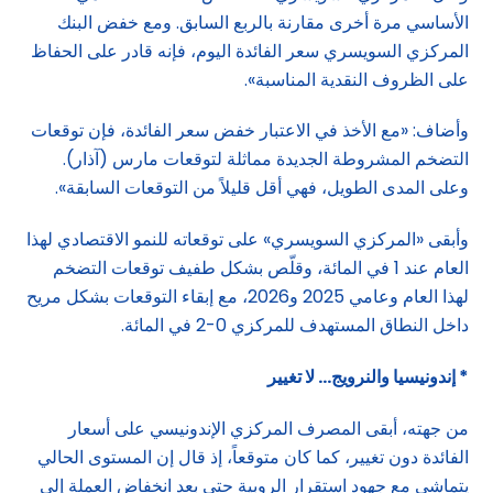
الأساسي مرة أخرى مقارنة بالربع السابق. ومع خفض البنك
المركزي السويسري سعر الفائدة اليوم، فإنه قادر على الحفاظ
على الظروف النقدية المناسبة».
وأضاف: «مع الأخذ في الاعتبار خفض سعر الفائدة، فإن توقعات
التضخم المشروطة الجديدة مماثلة لتوقعات مارس (آذار).
وعلى المدى الطويل، فهي أقل قليلاً من التوقعات السابقة».
وأبقى «المركزي السويسري» على توقعاته للنمو الاقتصادي لهذا
العام عند 1 في المائة، وقلّص بشكل طفيف توقعات التضخم
لهذا العام وعامي 2025 و2026، مع إبقاء التوقعات بشكل مريح
داخل النطاق المستهدف للمركزي 0-2 في المائة.
* إندونيسيا والنرويج… لا تغيير
من جهته، أبقى المصرف المركزي الإندونيسي على أسعار
الفائدة دون تغيير، كما كان متوقعاً، إذ قال إن المستوى الحالي
يتماشى مع جهود استقرار الروبية حتى بعد انخفاض العملة إلى