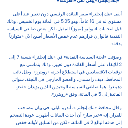
*«بنك إنجلترا» يُبقي على «الفرملة
»
أبقى «بنك إنجلترا» سعر الفائدة الرئيسي دون تغيير عند أعلى
مستوى له في 16 عاماً، وهو 5.25 في المائة يوم الخميس، وذلك
قبل انتخابات 4 يوليو (تموز) المقبل، لكن بعض صانعي السياسة
النقدية قالوا إن قرارهم عدم خفض الأسعار أصبح الآن «متوازناً
بدقة».
وصوّتت «لجنة السياسة النقدية» في «بنك إنجلترا» بنسبة 7 إلى
2 للإبقاء على أسعار الفائدة دون تغيير، وذلك يتماشى مع
توقعات الاقتصاديين في استطلاع أجرته «رويترز». وظل نائب
المحافظ، ديف رامسدن، والعضو الخارجي في اللجنة، سواتي
دهينغرا، هما صانعَي السياسة الوحيدين اللذين يؤيدان خفض
الفائدة إلى 5 في المائة، وفق «رويترز».
وقال محافظ «بنك إنجلترا»، أندرو بايلي، في بيان مصاحب
للقرار، إنه «خبر سار» أن أحدث البيانات أظهرت عودة التضخم
إلى هدفه البالغ 2 في المائة، «لكن من السابق لأوانه خفض