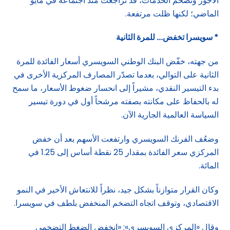
الأجور وتضخم الخدمات، قد تراجعت منذ اجتماعه في مايو
الماضي؛ لكنها ظلت مرتفعة.
* سويسرا تخفض… للمرة الثانية
من جهته، خفّض البنك الوطني السويسري أسعار الفائدة للمرة
الثانية على التوالي، بعدما تصدّر المصارف المركزية الأخرى في
بدء التيسير النقدي، مشيراً إلى انحسار ضغوط الأسعار، ما سمح
له بالحفاظ على مكانته بصفته مرشحاً أول في دورة تيسير
السياسة العالمية الجارية الآن.
وضعُف الفرنك السويسري وارتفعت الأسهم بعد أن خفض
المركزي سعر الفائدة بمقدار 25 نقطة أساس إلى 1.25 في
المائة.
وكان القرار متوازناً بشكل جيد، نظراً للانتعاش الأخير في النمو
الاقتصادي، وتوقف اتجاه التضخم المنخفض بلطف في سويسرا.
وقال «المركزي السويسري»: «انخفض الضغط التضخمي