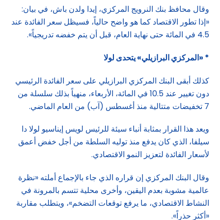
وقال محافظ بنك النرويج المركزي، إيدا ولدن باش، في بيان:
«إذا تطور الاقتصاد كما هو واضح حالياً، فسيظل سعر الفائدة عند
4.5 في المائة حتى نهاية العام، قبل أن يتم خفضه تدريجياً».
* «المركزي البرازيلي» يتحدى لولا
كذلك أبقى البنك المركزي البرازيلي على سعر الفائدة الرئيسي
دون تغيير عند 10.5 في المائة، الأربعاء، منهياً بذلك سلسلة من
7 تخفيضات متتالية منذ أغسطس (آب) من العام الماضي.
ويعد هذا القرار بمثابة أنباء سيئة للرئيس لويس إيناسيو لولا دا
سيلفا، الذي كان يدفع منذ توليه السلطة من أجل خفض أعمق
لأسعار الفائدة لتعزيز النمو الاقتصادي.
وقال البنك المركزي إن قراره الذي جاء بالإجماع أملته «نظرة
عالمية مشوبة بعدم اليقين، وأخرى محلية تتسم بالمرونة في
النشاط الاقتصادي، ما يرفع توقعات التضخم»، ويتطلب مقاربة
«أكثر حذراً».